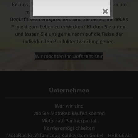
Bei uns geht es nicht nur um Produkte, sondern um
maßgeschneiderte Lösungen, die Ihren
Bedürfnissen entsprechen. Sind Sie bereit, Ihr neues
Projekt zum Leben zu erwecken? Klicken Sie unten,
und lassen Sie uns gemeinsam auf die Reise der
individuellen Produktentwicklung gehen.
Wir möchten Ihr Lieferant sein
Unternehmen
Wer wir sind
Wo Sie MotoRad kaufen können
Motorrad-Partnerportal
Karrieremöglichkeiten
MotoRad Kraftfahrzeug Kühlsystem GmbH – HRB 66721