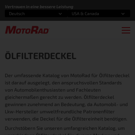
Zum Inhalt springen
Vertrauen in eine bessere Leistung
Deutsch
USA & Canada
Wählen Sie eine Option
Wählen Sie eine Option
Ope
ÖLFILTERDECKEL
Der umfassende Katalog von MotoRad für Ölfilterdeckel
ist darauf ausgelegt, den anspruchsvollen Standards
von Automobilenthusiasten und Fachleuten
gleichermaßen gerecht zu werden. Ölfilterdeckel
gewinnen zunehmend an Bedeutung, da Automobil- und
Lkw-Hersteller umweltfreundliche Patronenfilter
verwenden, die Deckel für die Ölfiltereinheit benötigen.
Durchstöbern Sie unseren umfangreichen Katalog, um