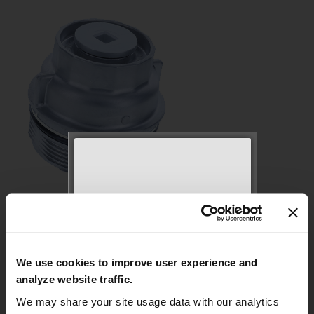
MEET WITH US AT
AUTOMECHANIKA
Die Fertigung erfolgt unter Verwendung hochwertiger
OEM-Materialien, um eine optimale Leistung und
Frankfurt
robuste Langlebigkeit sicherzustellen.
September 8–12, 2026
We use cookies to improve user experience and
Hall 3.0 | Stand E31
Konzipiert, um alle OEM-Spezifikationen hinsichtlich
analyze website traffic.
Passform, Form & Funktion zu erfüllen oder zu
We may share your site usage data with our analytics
übertreffen.