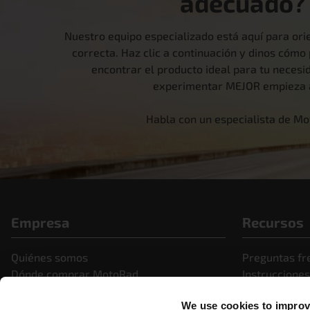
adecuado?
Nuestro equipo especializado está aquí para orie
correcta. Haz clic a continuación y dinos cóm
encontrar el producto ideal para tu necesid
experimentar MEJOR empieza 
Habla con un especialista de M
Empresa
Recursos
Quiénes somos
Preguntas fr
Dónde comprar MotoRad
Instrucciones
Portal de socios de MotoRad
Noticias y c
We use cookies to improve
Carreras
Vídeos