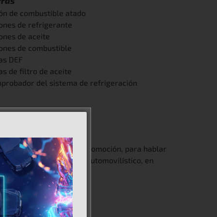
rras
ón de combustible atado
ones de refrigerante
ones de aceite
ones de combustible
as DEF
s de filtro de aceite
probador del sistema de refrigeración
cia en el sector de la automoción, para hablar
vanguardia del mercado automovilístico, en
iería automovilística.