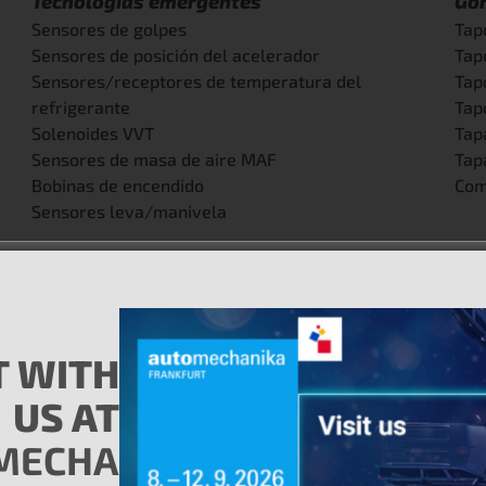
Tecnologías emergentes
Go
Sensores de golpes
Tap
Sensores de posición del acelerador
Tap
Sensores/receptores de temperatura del
Tap
refrigerante
Tap
Solenoides VVT
Tap
Sensores de masa de aire MAF
Tapa
Bobinas de encendido
Com
Sensores leva/manivela
ción:
s, que aportan una gran cantidad de conocimientos y experien
 tus necesidades específicas y ayudarte a mantenerte a la 
 WITH
US AT
 sobre los últimos avances en tecnología automovilística.
MECHA
a mano cómo MotoRad está superando los límites de la ingen