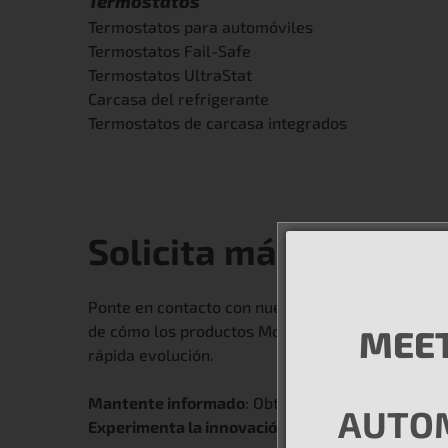
Termostatos
Termostatos para automóviles
Termostatos Fail-Safe
Termostatos UltraStat
Carcasa del refrigerante
Termostatos de carcasa integrados
Solicita más informa
Ponte en contacto con nuestro equipo de experto
de cómo los productos MotoRad pueden satisfacer
MEET
rápida evolución.
Mantente informado
: Obtén información valiosa
AUTO
Experimenta la innovación
: Comprueba de primer