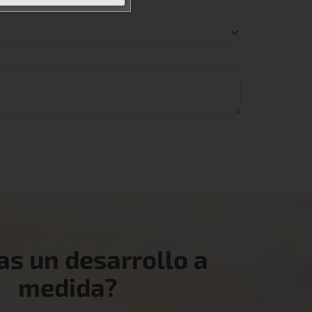
as un desarrollo a
medida?