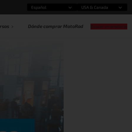
Español
USA & Canada
Selecciona una opción
Selecciona una opción
rsos
Dónde comprar MotoRad
Buscar un producto