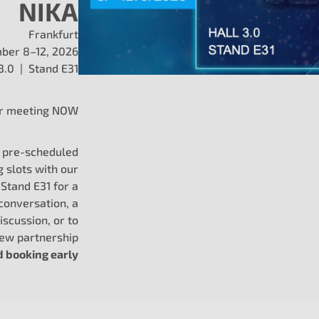
NIKA
Frankfurt
ber 8–12, 2026
 3.0 | Stand E31
r meeting NOW
g pre-scheduled
g slots with our
Stand E31 for a
conversation, a
iscussion, or to
new partnership
booking early