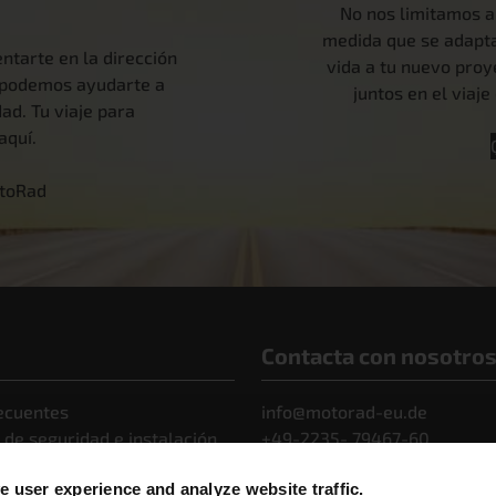
No nos limitamos a
medida que se adapta
ntarte en la dirección
vida a tu nuevo pro
o podemos ayudarte a
juntos en el viaj
ad. Tu viaje para
aquí.
otoRad
Contacta con nosotro
ecuentes
info@motorad-eu.de
 de seguridad e instalación
+49-2235- 79467-60
omunicados de prensa
 user experience and analyze website traffic.