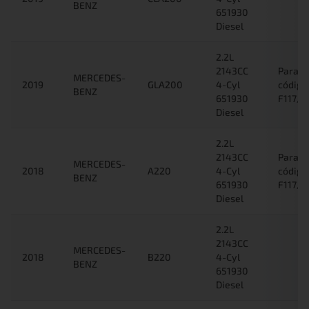
BENZ
651930
Diesel
2.2L
2143CC
Para c
MERCEDES-
2019
GLA200
4-Cyl
código
BENZ
651930
F117/F
Diesel
2.2L
2143CC
Para c
MERCEDES-
2018
A220
4-Cyl
código
BENZ
651930
F117/F
Diesel
2.2L
2143CC
MERCEDES-
2018
B220
4-Cyl
BENZ
651930
Diesel