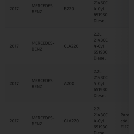
2143CC
MERCEDES-
2017
B220
4-Cyl
BENZ
651930
Diesel
2.2L
2143CC
MERCEDES-
2017
CLA220
4-Cyl
BENZ
651930
Diesel
2.2L
2143CC
MERCEDES-
2017
A200
4-Cyl
BENZ
651930
Diesel
2.2L
2143CC
Para c
MERCEDES-
2017
GLA220
4-Cyl
código
BENZ
651930
F117/F
Diesel