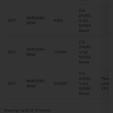
2.2L
2143CC
MERCEDES-
2017
B200
4-Cyl
BENZ
651930
Diesel
2.2L
2143CC
MERCEDES-
2017
CLA200
4-Cyl
BENZ
651930
Diesel
2.2L
2143CC
Para c
MERCEDES-
2017
GLA200
4-Cyl
código
BENZ
651930
F117/F
Diesel
Showing 1 to 20 of 70 entries