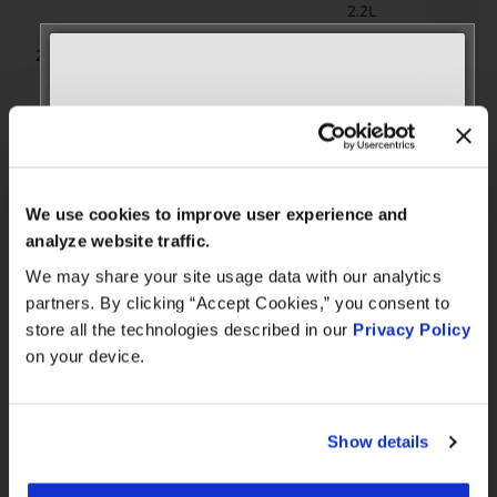
2.2L
2143CC
MERCEDES-
2018
CLA220
4-Cyl
BENZ
651930
Diesel
MEET WITH US AT
2.2L
AUTOMECHANIKA
2143CC
MERCEDES-
2018
A200
4-Cyl
Frankfurt
BENZ
We use cookies to improve user experience and
651930
September 8–12, 2026
Diesel
analyze website traffic.
Hall 3.0 | Stand E31
We may share your site usage data with our analytics
2.2L
partners. By clicking “Accept Cookies,” you consent to
2143CC
Para c
Book your meeting NOW
MERCEDES-
store all the technologies described in our
Privacy Policy
2018
GLA220
4-Cyl
código
BENZ
651930
F117/F
on your device.
Diesel
We are offering pre-scheduled 1:1 meeting
slots with our managers at Stand E31 for a
2.2L
commercial conversation, a technical
Show details
2143CC
MERCEDES-
discussion, or to explore a new
2018
B200
4-Cyl
BENZ
partnership
651930