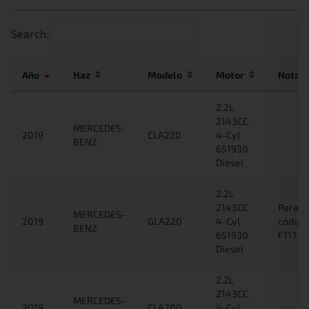
Search:
Año
Haz
Modelo
Motor
Nota
2.2L
2143CC
MERCEDES-
2019
CLA220
4-Cyl
BENZ
651930
Diesel
2.2L
2143CC
Para c
MERCEDES-
2019
GLA220
4-Cyl
código
BENZ
651930
F117/F
Diesel
2.2L
2143CC
MERCEDES-
2019
CLA200
4-Cyl