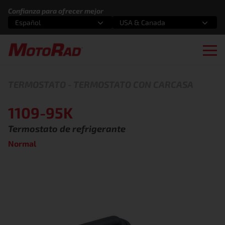
Saltar al contenido
Confianza para ofrecer mejor
Español
USA & Canada
Selecciona una opción
Selecciona una opción
Ope
TERMOSTATO
-
TERMOSTATO CON CARCASA
1109-95K
Termostato de refrigerante
Normal