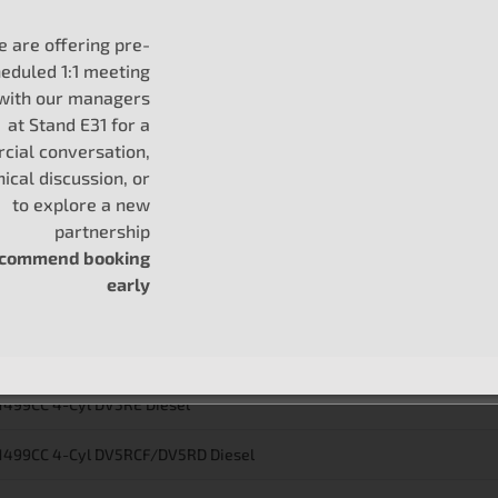
 are offering pre-
 1499CC 4-Cyl DV5RC Diesel
eduled 1:1 meeting
 with our managers
 1499CC 4-Cyl DV5RCF/DV5RD Diesel
at Stand E31 for a
ial conversation,
nical discussion, or
 0CC 0-Cyl ZK01/ZK02
to explore a new
mulator/Electric
partnership
 1499CC 4-Cyl DV5RE Diesel
ecommend booking
early
 1499CC 4-Cyl DV5RC Diesel
 1499CC 4-Cyl DV5RCF/DV5RD Diesel
 1499CC 4-Cyl DV5RE Diesel
 1499CC 4-Cyl DV5RCF/DV5RD Diesel