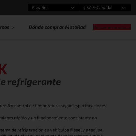
Español
USA & Canada
Selecciona una opción
Selecciona una opción
rsos
Dónde comprar MotoRad
Buscar un producto
K
e refrigerante
uro 6 y control de temperatura según especificaciones
miento rápido y un funcionamiento consistente en
istema de refrigeración en vehículos diésel y gasolina
combustible al regular el rango de temperatura óptimo