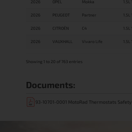
2026
OPEL
Mokka
1.5L
2026
PEUGEOT
Partner
1.5L
2026
CITROËN
C4
1.5L
2026
VAUXHALL
Vivaro Life
1.5L
Showing 1 to 20 of 763 entries
Documents:
93-10701-0001 MotoRad Thermostats Safety 