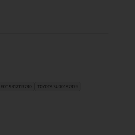
C
EOT 9812113780
TOYOTA SU001A7879