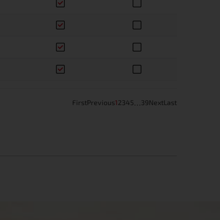
…
First
Previous
1
2
3
4
5
39
Next
Last