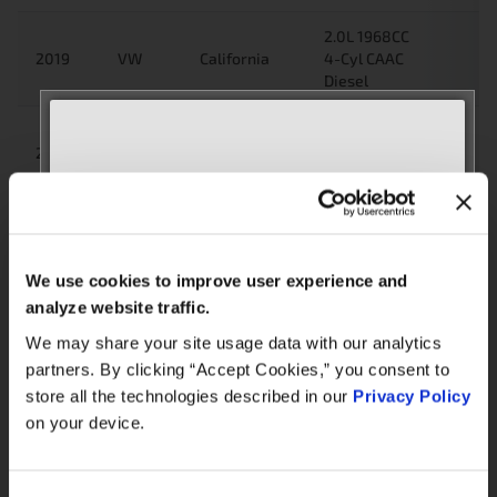
2.0L 1968CC
2019
VW
California
4-Cyl CAAC
Diesel
2.0L 1968CC
2019
VW
Multivan
4-Cyl CAAC
Diesel
MEET WITH US AT
2.0L 1968CC
AUTOMECHANIKA
4-Cyl
2019
VW
California
Frankfurt
CAAB/CXGB
We use cookies to improve user experience and
September 8–12, 2026
Diesel
analyze website traffic.
Hall 3.0 | Stand E31
2.0L 1968CC
We may share your site usage data with our analytics
2019
VW
Multivan
4-Cyl CFCA
partners. By clicking “Accept Cookies,” you consent to
Book your meeting NOW
Diesel
store all the technologies described in our
Privacy Policy
on your device.
2.0L 1968CC
We are offering pre-scheduled 1:1 meeting
2019
VW
California
4-Cyl CFCA
slots with our managers at Stand E31 for a
Diesel