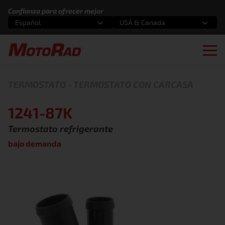
Saltar al contenido
Confianza para ofrecer mejor
Español
USA & Canada
Selecciona una opción
Selecciona una opción
Ope
TERMOSTATO
-
TERMOSTATO CON CARCASA
1241-87K
Termostato refrigerante
bajo demanda