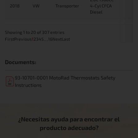
2018
VW
Transporter
4-Cyl CFCA
Diesel
Showing 1 to 20 of 307 entries
…
First
Previous
1
2
3
4
5
16
Next
Last
Documents:
93-10701-0001 MotoRad Thermostats Safety
Instructions
¿Necesitas ayuda para encontrar el
producto adecuado?