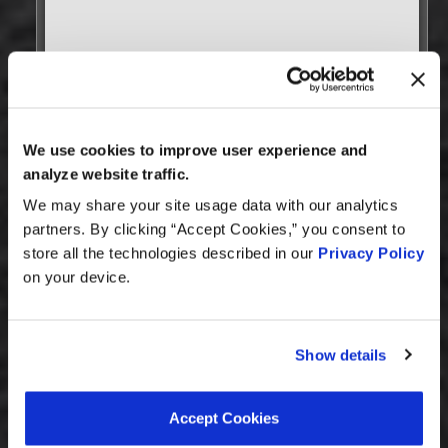
MEET WITH US AT
AUTOMECHANIKA
Frankfurt
We use cookies to improve user experience and
September 8–12, 2026
analyze website traffic.
Hall 3.0 | Stand E31
We may share your site usage data with our analytics
partners. By clicking “Accept Cookies,” you consent to
Book your meeting NOW
store all the technologies described in our
Privacy Policy
on your device.
We are offering pre-scheduled 1:1 meeting
slots with our managers at Stand E31 for a
commercial conversation, a technical
Show details
discussion, or to explore a new
partnership
Accept Cookies
we recommend booking early