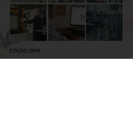
CZĘŚCI OEM
Zaufanie wiodących światowych
producentów pojazdów