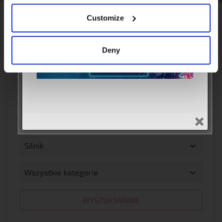
Znajdź produkt według
Pojazd
Customize
Numer części
Węzły przesiadkowe
Deny
Rok
Rok
Marka
Marka
Model
Model
Silnik
Silnik
Wszystkie kategorie
Wszystkie kategorie
WYSZUKIWANIE