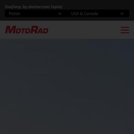
Przejdź do treści
Zaufany, by dostarczać lepiej
Polski
USA & Canada
Wybierz opcję
Wybierz opcję
Otw