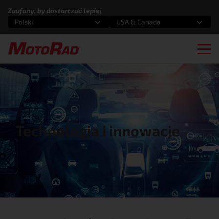
Przejdź do treści
Zaufany, by dostarczać lepiej
Polski
USA & Canada
Wybierz opcję
Wybierz opcję
Ope
Technologia i innowacje