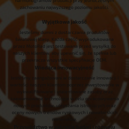
harmonogramów produkcji przy jednoczesnym
zachowaniu najwyższego poziomu jakości.
Wyjątkowa jakość
Jesteśmy dumni z dostarczania produktów
światowej klasy. Każda część wyprodukowana
przez MotoRad jest testowana przed wysyłką do
naszych klientów, aby upewnić się, że spełnia lub
przekracza wszystkie specyfikacje OEM.
Wiodąca innowacyjność
Jesteśmy zaangażowani w dostarczanie innowacji i
wartości naszym klientom poprzez inwestowanie w
wykwalifikowane i utalentowane zasoby oraz
zaawansowane technologie w celu opracowywania
nowych produktów, ulepszania istniejących oraz
oceny nowych trendów rynkowych i nowatorskich
materiałów.
Przywództwo w zakresie badań i rozwoju