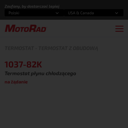
Przejdź do treści
Zaufany, by dostarczać lepiej
Polski
USA & Canada
Wybierz opcję
Wybierz opcję
Ope
TERMOSTAT
-
TERMOSTAT Z OBUDOWĄ
1037-82K
Termostat płynu chłodzącego
na żądanie