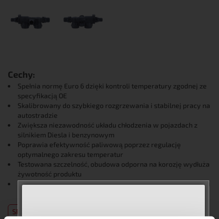
Cechy:
Spełnia normę Euro 6 dzięki kontroli temperatury zgodnej ze
specyfikacją OE
Skalibrowany do szybkiego rozgrzewania i stabilnej pracy na
autostradzie
Zwiększa niezawodność układu chłodzenia w pojazdach z
silnikiem Diesla i benzynowym
Poprawia efektywność paliwową poprzez regulację
optymalnego zakresu temperatur
Testowana szczelność, obudowa odporna na korozję wydłuża
żywotność produktu
Zaprojektowany dla precyzyjnego dopasowania i wydajności
w warunkach eksploatacyjnych UE
SPECYFIKACJE
ZASTOSOWANIA
DOCUMENTS