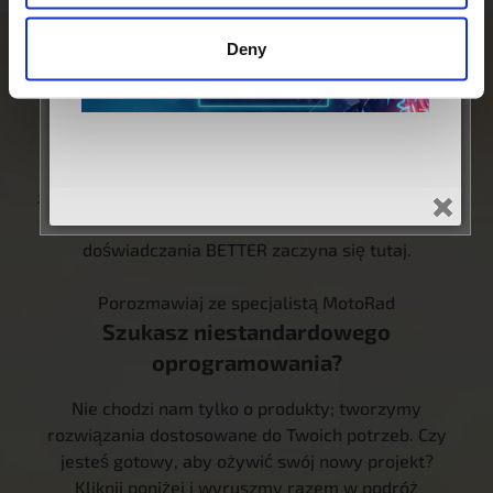
Deny
Potrzebujesz pomocy w znalezieniu
odpowiedniego produktu?
Nasz oddany zespół jest tutaj, aby poprowadzić Cię
we właściwym kierunku. Kliknij poniżej i daj nam
znać, jak możemy Ci pomóc w znalezieniu idealnego
produktu dla Twoich potrzeb. Twoja podróż do
doświadczania BETTER zaczyna się tutaj.
Porozmawiaj ze specjalistą MotoRad
Szukasz niestandardowego
oprogramowania?
Nie chodzi nam tylko o produkty; tworzymy
rozwiązania dostosowane do Twoich potrzeb. Czy
jesteś gotowy, aby ożywić swój nowy projekt?
Kliknij poniżej i wyruszmy razem w podróż