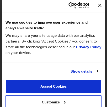
MEET WITH US AT
AUTOMECHANIKA
Specyfikacje:
Frankfurt
We use cookies to improve user experience and
September 8–12, 2026
analyze website traffic.
Temperatura otwarcia:
82 °C
Hall 3.0 | Stand E31
We may share your site usage data with our analytics
partners. By clicking “Accept Cookies,” you consent to
Book your meeting NOW
Zastosowania:
store all the technologies described in our
Privacy Policy
on your device.
We are offering pre-scheduled 1:1 meeting
No applications found for this part.
slots with our managers at Stand E31 for a
commercial conversation, a technical
Show details
discussion, or to explore a new
Documents:
partnership
Accept Cookies
we recommend booking early
93-10701-0001 MotoRad Thermostats Safety
Instructions
Customize