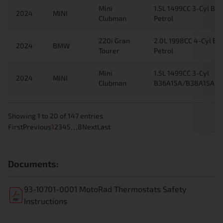
Mini
1.5L 1499CC 3-Cyl B3
2024
MINI
Clubman
Petrol
220i Gran
2.0L 1998CC 4-Cyl B
2024
BMW
Tourer
Petrol
Mini
1.5L 1499CC 3-Cyl
2024
MINI
Clubman
B36A15A/B38A15A Pe
Showing 1 to 20 of 147 entries
…
First
Previous
1
2
3
4
5
8
Next
Last
Documents:
93-10701-0001 MotoRad Thermostats Safety
Instructions