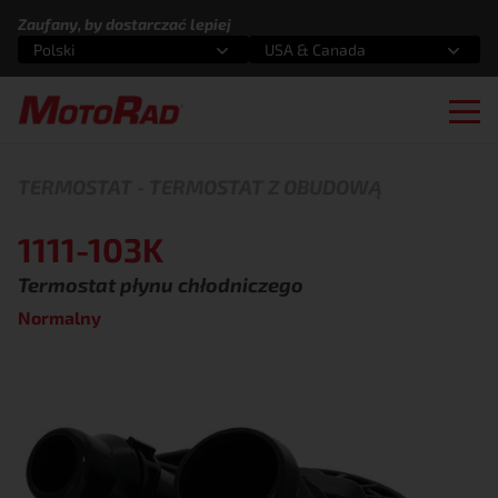
Przejdź do treści
Zaufany, by dostarczać lepiej
Polski
USA & Canada
Wybierz opcję
Wybierz opcję
Ope
TERMOSTAT
-
TERMOSTAT Z OBUDOWĄ
1111-103K
Termostat płynu chłodniczego
Normalny