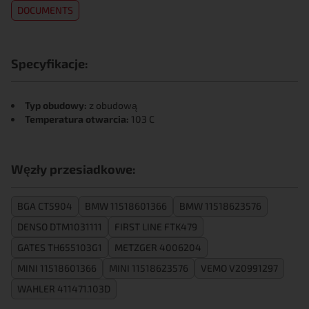
DOCUMENTS
Specyfikacje:
Typ obudowy:
z obudową
Temperatura otwarcia:
103 C
Węzły przesiadkowe:
BGA CT5904
BMW 11518601366
BMW 11518623576
DENSO DTM1031111
FIRST LINE FTK479
GATES TH655103G1
METZGER 4006204
MINI 11518601366
MINI 11518623576
VEMO V20991297
WAHLER 411471.103D