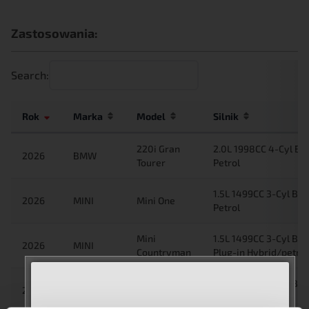
Zastosowania:
Search:
Rok
Marka
Model
Silnik
220i Gran
2.0L 1998CC 4-Cyl B
2026
BMW
Tourer
Petrol
1.5L 1499CC 3-Cyl B3
2026
MINI
Mini One
Petrol
Mini
1.5L 1499CC 3-Cyl B3
2026
MINI
Countryman
Plug-in Hybrid/petrol
Mini
1.5L 1499CC 3-Cyl B3
2026
MINI
Countryman
Petrol