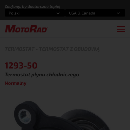
Przejdź do treści
Zaufany, by dostarczać lepiej
Polski
USA & Canada
Wybierz opcję
Wybierz opcję
Ope
TERMOSTAT
-
TERMOSTAT Z OBUDOWĄ
1293-50
Termostat płynu chłodniczego
Normalny