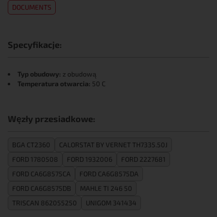
DOCUMENTS
Specyfikacje:
Typ obudowy:
z obudową
Temperatura otwarcia:
50 C
Węzły przesiadkowe:
BGA CT2360
CALORSTAT BY VERNET TH7335.50J
FORD 1780508
FORD 1932006
FORD 2227681
FORD CA6G8575CA
FORD CA6G8575DA
FORD CA6G8575DB
MAHLE TI 246 50
TRISCAN 862055250
UNIGOM 341434