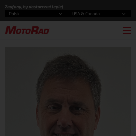
Przejdź do treści
Zaufany, by dostarczać lepiej
Polski
USA & Canada
Wybierz opcję
Wybierz opcję
Ope