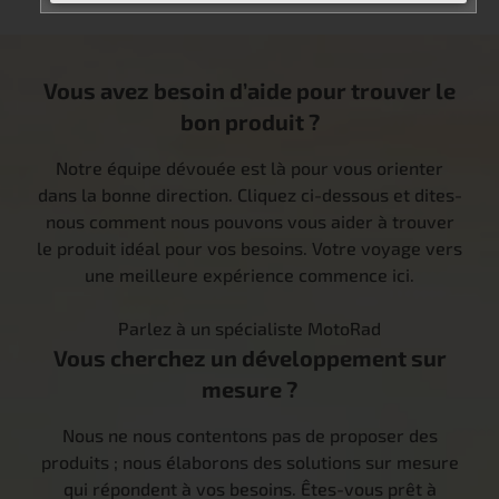
Vous avez besoin d’aide pour trouver le
bon produit ?
Notre équipe dévouée est là pour vous orienter
dans la bonne direction. Cliquez ci-dessous et dites-
nous comment nous pouvons vous aider à trouver
le produit idéal pour vos besoins. Votre voyage vers
une meilleure expérience commence ici.
Parlez à un spécialiste MotoRad
Vous cherchez un développement sur
mesure ?
Nous ne nous contentons pas de proposer des
produits ; nous élaborons des solutions sur mesure
qui répondent à vos besoins. Êtes-vous prêt à