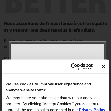
Nous accordons de l’importance à votre requête
et y répondrons dans les plus brefs délais
.
Retrouvez-nous dans le monde entier à ces
emplacements :
MOTORAD USA
– Illinois
916 Empire Street
MEET WITH US AT
MT Carmel, IL 62863
AUTOMECHANIKA
principal : +1-888-262-4153
Frankfurt
technique : +1-866-690-4357
We use cookies to improve user experience and
September 8–12, 2026
analyze website traffic.
Hall 3.0 | Stand E31
MOTORAD USA
– Géorgie
We may share your site usage data with our analytics
200 Hembree Park Drive Suite R
partners. By clicking “Accept Cookies,” you consent to
Roswell, GA 30076
Book your meeting NOW
store all the technologies described in our
Privacy Policy