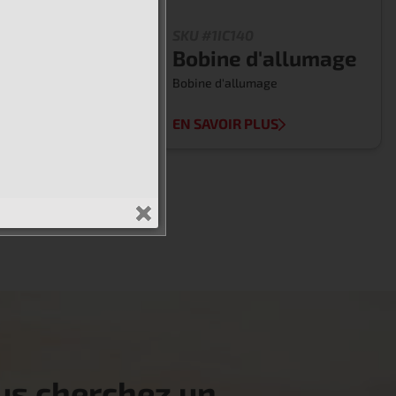
6
SKU #1IC140
 d'allumage
Bobine d'allumage
lumage
Bobine d'allumage
 PLUS
EN SAVOIR PLUS
us cherchez un