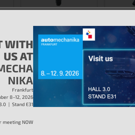
SKU #1IC125
SKU #1IC12
ge
Bobine d'allumage
Bobine
Bobine d'allumage
Bobine d'al
 WITH
EN SAVOIR PLUS
EN SAVOIR
US AT
MECHA
NIKA
Frankfurt
ber 8–12, 2026
 3.0 | Stand E31
r meeting NOW