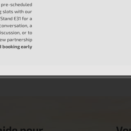
g pre-scheduled
g slots with our
SKU #1IC135
SKU #1IC13
ge
Bobine d'allumage
Bobine
Stand E31 for a
conversation, a
Bobine d'allumage
Bobine d'al
iscussion, or to
new partnership
EN SAVOIR PLUS
EN SAVOIR
booking early
...
1
2
202
Next
aide pour
Vo