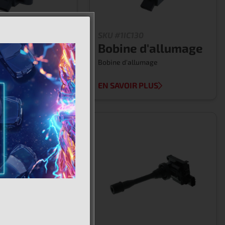
7
SKU #1IC130
 d'allumage
Bobine d'allumage
lumage
Bobine d'allumage
 PLUS
EN SAVOIR PLUS