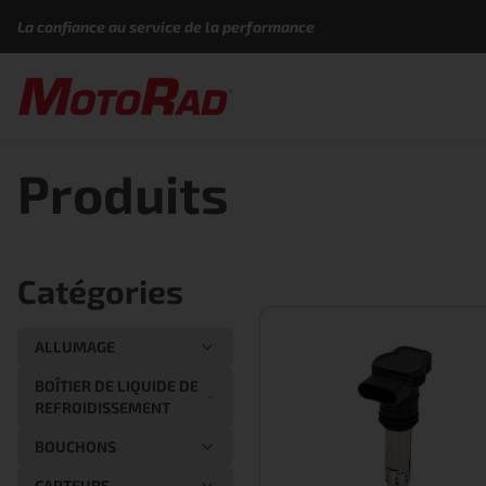
Aller au contenu
La confiance au service de la performance
Produits
Catégories
ALLUMAGE
BOÎTIER DE LIQUIDE DE
REFROIDISSEMENT
BOUCHONS
CAPTEURS