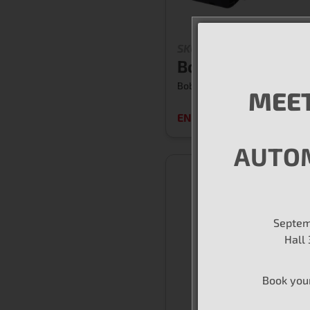
SKU #1IC124
Bobine d'alluma
Bobine d'allumage
MEET
EN SAVOIR PLUS
AUTO
Septem
Hall
Book you