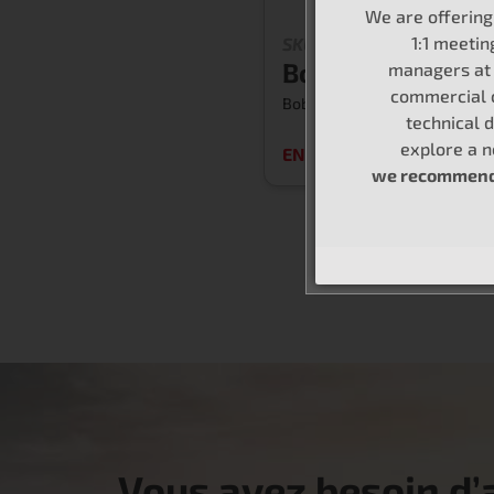
We are offerin
1:1 meetin
SKU #1IC131
Bobine d'alluma
managers at 
commercial 
Bobine d'allumage
technical d
explore a 
EN SAVOIR PLUS
we recommend 
Vous avez besoin d’