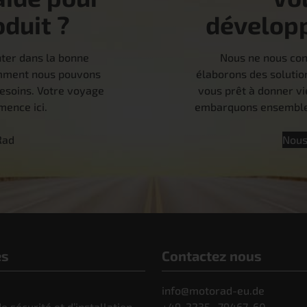
oduit ?
dévelop
nter dans la bonne
Nous ne nous con
comment nous pouvons
élaborons des solutio
besoins. Votre voyage
vous prêt à donner vi
ence ici.
embarquons ensemble 
Rad
Nous
es
Contactez nous
info@motorad-eu.de
e sécurité et d’installation
+49-2235- 79467-60