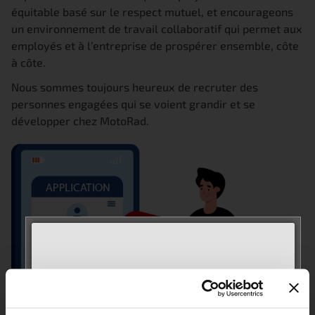
équitable basé sur le respect mutuel, et encourageons
un environnement de travail collaboratif qui permet aux
employés et à l’entreprise de prospérer ensemble, côte
à côte.
Nous sommes toujours heureux de recruter des
personnes engagées qui se voient grandir et se
développer chez MotoRad.
MEET WITH US AT
AUTOMECHANIKA