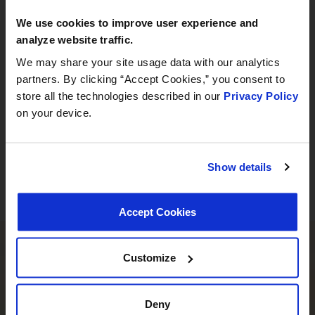
Frankfurt
We use cookies to improve user experience and
September 8–12, 2026
analyze website traffic.
Hall 3.0 | Stand E31
We may share your site usage data with our analytics
partners. By clicking “Accept Cookies,” you consent to
Book your meeting NOW
store all the technologies described in our
Privacy Policy
on your device.
Trouvez des emplois et postulez via les liens ci-dessous
We are offering pre-scheduled 1:1 meeting
:
slots with our managers at Stand E31 for a
commercial conversation, a technical
Show details
Emplois aux États-Unis sur ADP
discussion, or to explore a new
Tous les emplois sur LinkedIn
partnership
Accept Cookies
we recommend booking early
Vous avez besoin d’aide pour trouver le
Customize
bon produit ?
Deny
Notre équipe dévouée est là pour vous orienter