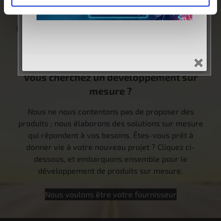
dans la bonne direction. Cliquez ci-dessous et dites-
nous comment nous pouvons vous aider à trouver
le produit idéal pour vos besoins. Votre voyage vers
une meilleure expérience commence ici.
Parlez à un spécialiste MotoRad
Vous cherchez un développement sur
mesure ?
Nous ne nous contentons pas de proposer des
produits ; nous élaborons des solutions sur mesure
qui répondent à vos besoins. Êtes-vous prêt à
donner vie à votre nouveau projet ? Cliquez ci-
dessous, et embarquons ensemble pour le
développement de produits sur mesure.
Nous voulons être votre fournisseur