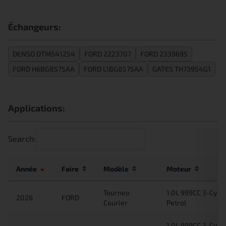
Échangeurs:
DENSO DTM541254
FORD 2223707
FORD 2339695
FORD H6BG8575AA
FORD L1BG8575AA
GATES TH73954G1
Applications:
Search:
Année
Faire
Modèle
Moteur
Tourneo
1.0L 999CC 3-Cyl 
2026
FORD
Courier
Petrol
1.0L 999CC 3-Cyl 