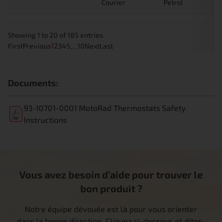
Courier
Petrol
Showing 1 to 20 of 185 entries
…
First
Previous
1
2
3
4
5
10
Next
Last
Documents:
93-10701-0001 MotoRad Thermostats Safety
Instructions
Vous avez besoin d’aide pour trouver le
bon produit ?
Notre équipe dévouée est là pour vous orienter
dans la bonne direction. Cliquez ci-dessous et dites-