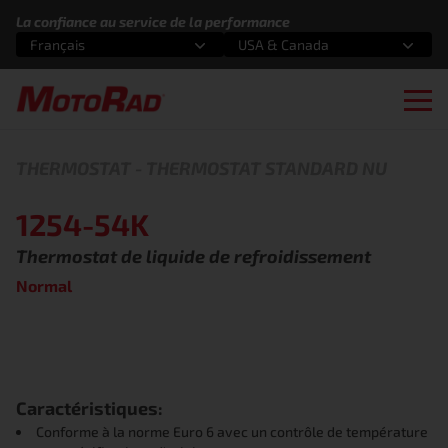
Aller au contenu
La confiance au service de la performance
Français
USA & Canada
Sélectionnez une option
Sélectionnez une option
Ope
THERMOSTAT
-
THERMOSTAT STANDARD NU
1254-54K
Thermostat de liquide de refroidissement
Normal
Caractéristiques:
Conforme à la norme Euro 6 avec un contrôle de température