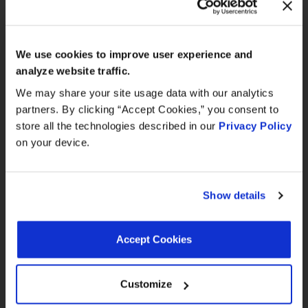
MEET WITH US AT
3.0L 2979CC
AUTOMECHANIKA
6-Cyl
2006
BMW
X5
Frankfurt
M54B306S3
We use cookies to improve user experience and
September 8–12, 2026
Petrol
analyze website traffic.
Hall 3.0 | Stand E31
We may share your site usage data with our analytics
3.0L 2979CC
330i
6-Cyl
partners. By clicking “Accept Cookies,” you consent to
2006
BMW
Book your meeting NOW
Cabrio
M54B306S3
store all the technologies described in our
Privacy Policy
Petrol
on your device.
We are offering pre-scheduled 1:1 meeting
2.2L 2171CC
Posit
slots with our managers at Stand E31 for a
320i
6-Cyl
2006
BMW
Côté
commercial conversation, a technical
Cabrio
M54B226S1
Show details
Admi
Petrol
discussion, or to explore a new
partnership
3.0L 2979CC
Accept Cookies
we recommend booking early
6-Cyl
2005
BMW
X3
M54B306S3
Petrol
Customize