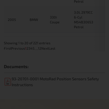
Petrol
3.0L 2979CC
330i
6-Cyl
2005
BMW
Coupe
M54B306S3
Petrol
Showing 1 to 20 of 221 entries
…
First
Previous
1
2
3
4
5
12
Next
Last
Documents:
93-20701-0001 MotoRad Position Sensors Safety
Instructions