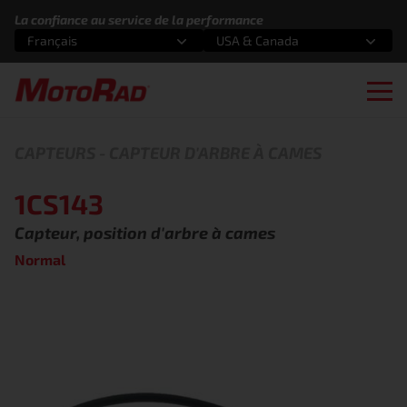
Aller au contenu
La confiance au service de la performance
Français
USA & Canada
Sélectionnez une option
Sélectionnez une option
Ope
CAPTEURS
-
CAPTEUR D'ARBRE À CAMES
1CS143
Capteur, position d'arbre à cames
Normal