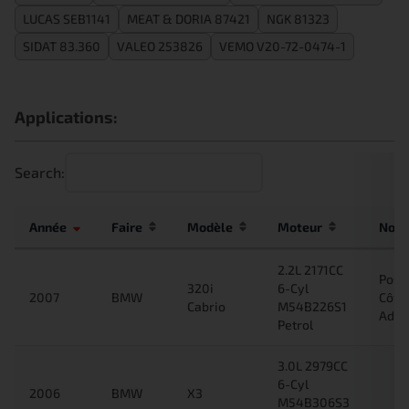
LUCAS SEB1141
MEAT & DORIA 87421
NGK 81323
SIDAT 83.360
VALEO 253826
VEMO V20-72-0474-1
Applications:
Search:
Année
Faire
Modèle
Moteur
Note
2.2L 2171CC
Posit
320i
6-Cyl
2007
BMW
Côté
Cabrio
M54B226S1
Admi
Petrol
3.0L 2979CC
6-Cyl
2006
BMW
X3
M54B306S3