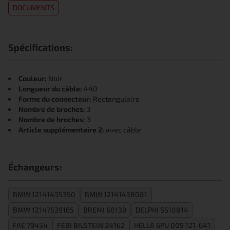
DOCUMENTS
Spécifications:
Couleur:
Noir
Longueur du câble:
440
Forme du connecteur:
Rectangulaire
Nombre de broches:
3
Nombre de broches:
3
Article supplémentaire 2:
avec câble
Échangeurs:
BMW 12141435350
BMW 12141438081
BMW 12147539165
BREMI 60139
DELPHI SS10814
FAE 79454
FEBI BILSTEIN 24162
HELLA 6PU 009 121-641