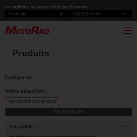
Aller au contenu
La confiance au service de la performance
Français
USA & Canada
Sélectionnez une option
Sélectionnez une option
Ope
Produits
Catégories
Votre sélection:
THERMOSTAT STANDARD NU
TOUT EFFACER
ALLUMAGE