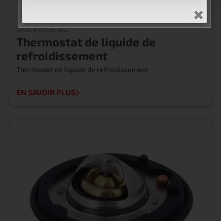
SKU #1065-82
Thermostat de liquide de
refroidissement
Thermostat de liquide de refroidissement
EN SAVOIR PLUS