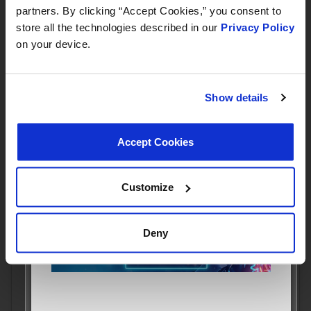
partners. By clicking “Accept Cookies,” you consent to
EN SAVOIR PLUS
Book your meeting NOW
store all the technologies described in our
Privacy Policy
on your device.
We are offering pre-scheduled 1:1 meeting
slots with our managers at Stand E31 for a
commercial conversation, a technical
Show details
discussion, or to explore a new
partnership
Accept Cookies
we recommend booking early
Customize
Deny