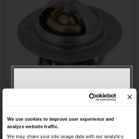
MEET WITH US AT
AUTOMECHANIKA
SKU #1064-78
Thermostat de liquide de
Frankfurt
We use cookies to improve user experience and
September 8–12, 2026
refroidissement
analyze website traffic.
Hall 3.0 | Stand E31
Thermostat de liquide de refroidissement
We may share your site usage data with our analytics