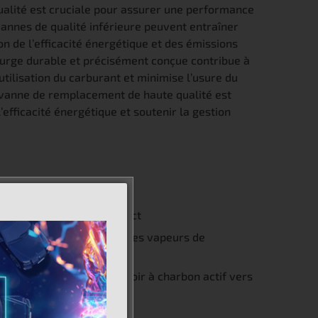
alité est cruciale pour assurer une performance
vannes de qualité inférieure peuvent entraîner
n de l’efficacité énergétique et des émissions
purge durable et précisément conçue contribue à
utilisation du carburant et minimise l’usure du
ovanne de remplacement de haute qualité est
efficacité énergétique et soutenir la gestion
lange air-carburant correct
contrôlant la libération des vapeurs de
s de carburant du réservoir à charbon actif vers