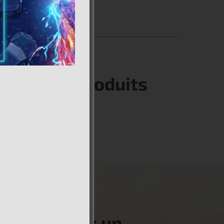
plète de produits
us cherchez un