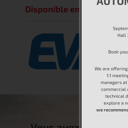
AUTO
Disponible en janvier 202
Septem
Hall
Book you
We are offerin
1:1 meetin
managers at 
commercial 
technical d
explore a 
we recommend 
Vous avez besoin d’