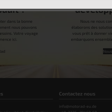
oduit ?
dévelop
nter dans la bonne
Nous ne nous con
comment nous pouvons
élaborons des solutio
besoins. Votre voyage
vous prêt à donner vi
ence ici.
embarquons ensemble 
Rad
Nous
es
Contactez nous
info@motorad-eu.de