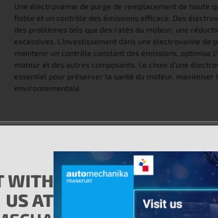
Une électrovanne de purge de remplacement de haute qu
fiable et un contrôle des émissions efficace. Des électro
des problèmes tels que des ratés du moteur, une réductio
excessives. L’investissement dans une électrovanne de 
maintenir un contrôle constant des émissions, optimise l’
moteur et des autres composants. Le choix d’une électr
essentiel pour préserver la santé du moteur, maximiser l’
environnementale.
urnissant un flux de vapeur approprié pour maintenir un mé
sure la conformité aux réglementations environnementales en 
 WITH
incipes électromagnétiques pour contrôler le flux des vapeur
US AT