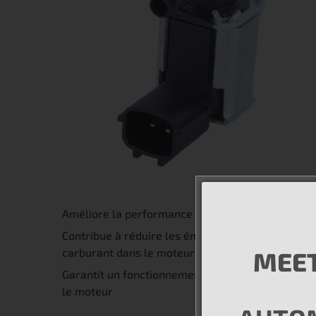
Améliore la performance globale du moteur en fo
Contribue à réduire les émissions nocives et as
carburant dans le moteur
MEET
Garantit un fonctionnement précis grâce à des pr
le moteur