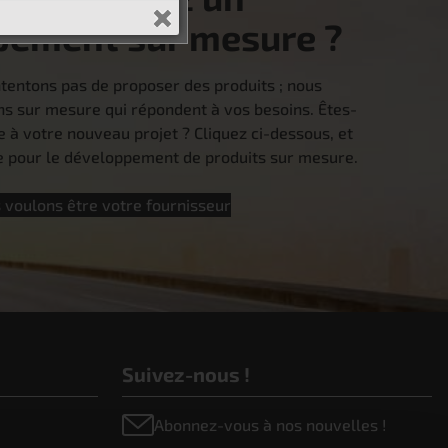
pement sur mesure ?
tentons pas de proposer des produits ; nous
ns sur mesure qui répondent à vos besoins. Êtes-
e à votre nouveau projet ? Cliquez ci-dessous, et
pour le développement de produits sur mesure.
 voulons être votre fournisseur
Suivez-nous !
Abonnez-vous à nos nouvelles !