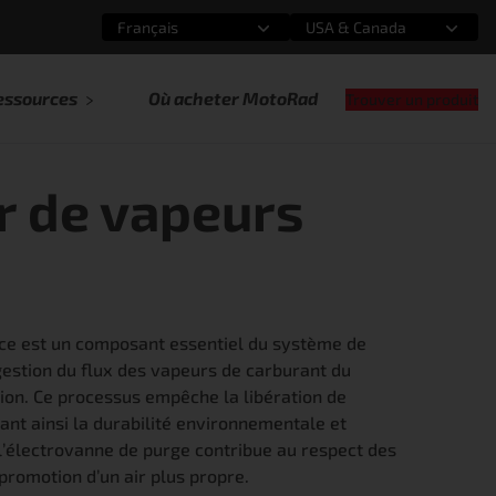
Français
USA & Canada
Sélectionnez une option
Sélectionnez une option
essources
Où acheter MotoRad
Trouver un produit
r de vapeurs
nce est un composant essentiel du système de
gestion du flux des vapeurs de carburant du
ion. Ce processus empêche la libération de
nt ainsi la durabilité environnementale et
, l’électrovanne de purge contribue au respect des
 promotion d’un air plus propre.