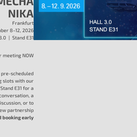
MECHA
5
NIKA
Frankfurt
ber 8–12, 2026
 3.0 | Stand E31
Consultez la gamme com
r meeting NOW
pour systèmes EVAP
g pre-scheduled
g slots with our
Stand E31 for a
conversation, a
iscussion, or to
new partnership
booking early
aide pour
Vo