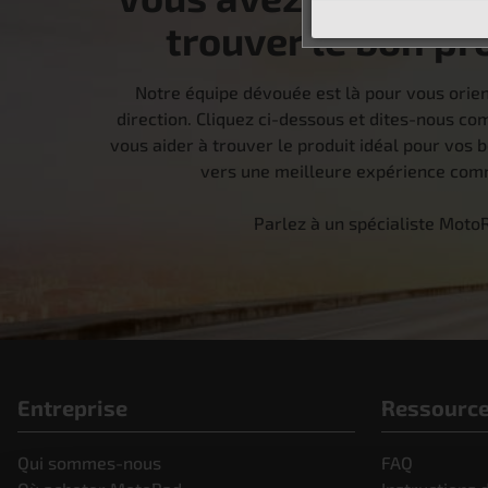
trouver le bon pr
Notre équipe dévouée est là pour vous orie
direction. Cliquez ci-dessous et dites-nous 
vous aider à trouver le produit idéal pour vos 
vers une meilleure expérience comm
Parlez à un spécialiste Moto
Entreprise
Ressourc
Qui sommes-nous
FAQ