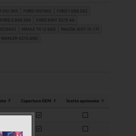
1 001 993
FORD 1001993
FORD 1 086 282
FORD 6 866 389
FORD 89FF 8575 AA
12588G1
MAHLE TX 12 88D
MAZDA 1E07-15-171
WAHLER 4270.88D
ota
Copertura OEM
Scelta opzionale