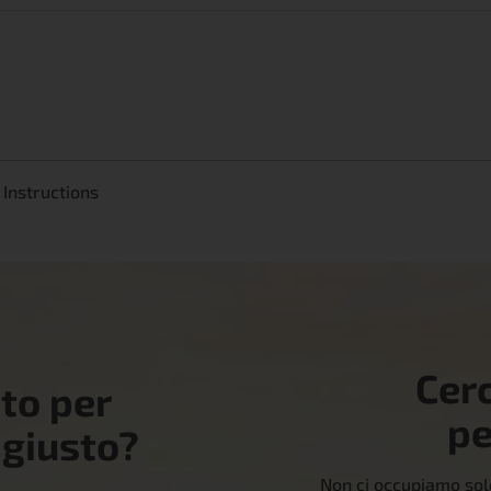
Instructions
Cer
uto per
pe
 giusto?
Non ci occupiamo solo