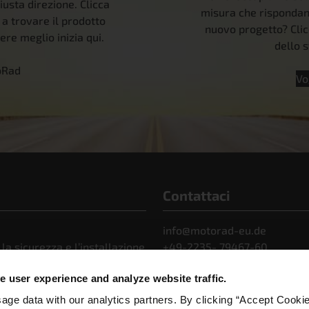
iusta direzione. Clicca
misura che rispondano
 a trovare il prodotto
nuovo progetto? Clic
ere meglio inizia qui.
dello s
oRad
Vo
Contattaci
info@motorad-eu.de
 la sicurezza e l’installazione
+49-2235- 79467-60
municati stampa
 user experience and analyze website traffic.
ge data with our analytics partners. By clicking “Accept Cooki