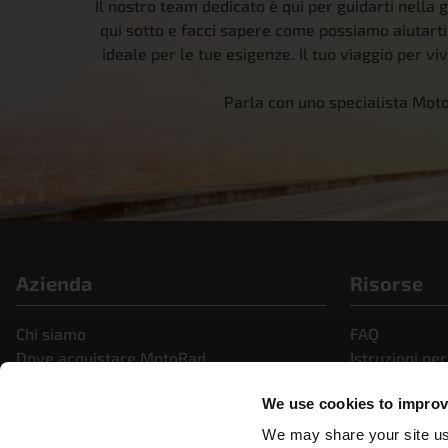
Il nostro team dedicato è qui per guidarti nella g
qui sotto e facci sapere come possiamo aiutarti
ideale per le tue esigenze. Il tuo viaggio per viv
Parla con uno specialista Mot
Azienda
Risorse
Chi siamo
FAQ
Dove acquistare MotoRad
Istruzioni per
Portale partner Motorad
Notizie e co
We use cookies to improve
Carriere
Video
MotoRad Kraftfahrzeug Kühlsystem
We may share your site usa