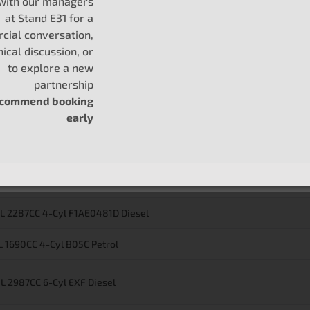
 with our managers
at Stand E31 for a
0L 1995CC 4-Cyl YMR6 Diesel
ial conversation,
nical discussion, or
0L 1995CC 4-Cyl BKFC/BKFD Mild Hybrid/diesel
to explore a new
partnership
2L 1149CC 4-Cyl D4F 712/D4F 706 Petrol
ecommend booking
early
2L 3198CC 5-Cyl SAFA Diesel
5L 4461CC 8-Cyl 1VDFTV Diesel
3L 2287CC 4-Cyl F1AE0481D Diesel
7L 1690CC 4-Cyl B05C Petrol
0L 2987CC 6-Cyl EXF Diesel