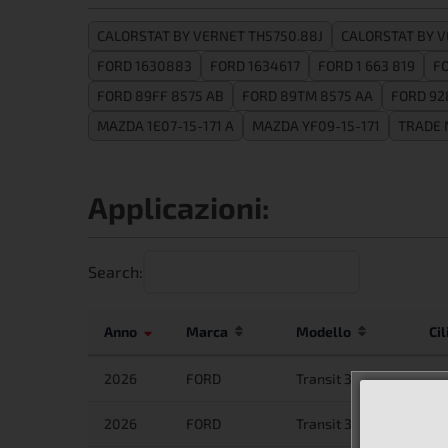
CALORSTAT BY VERNET TH5750.88J
CALORSTAT BY V
FORD 1630883
FORD 1634617
FORD 1 663 819
F
FORD 89FF 8575 AB
FORD 89TM 8575 AA
FORD 92
MAZDA 1E07-15-171 A
MAZDA YF09-15-171
TRADE 
Applicazioni:
Search:
Anno
Marca
Modello
Ci
2026
FORD
Transit 350
2.
2026
FORD
Transit 350
2.