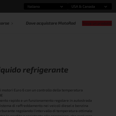
Italiano
USA & Canada
Seleziona un'opzione
Seleziona un'opzione
sorse
Dove acquistare MotoRad
Trova un prodotto
iquido refrigerante
i motori Euro 6 con un controllo della temperatura
OE
mento rapido e un funzionamento regolare in autostrada
l sistema di raffreddamento nei veicoli diesel e benzina
carburante regolando l'intervallo di temperatura ottimale
ro le perdite e resistente alla corrosione, che prolunga