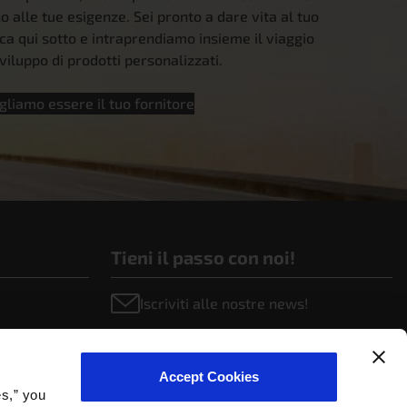
 alle tue esigenze. Sei pronto a dare vita al tuo
ca qui sotto e intraprendiamo insieme il viaggio
viluppo di prodotti personalizzati.
gliamo essere il tuo fornitore
Tieni il passo con noi!
Iscriviti alle nostre news!
Accept Cookies
es,” you