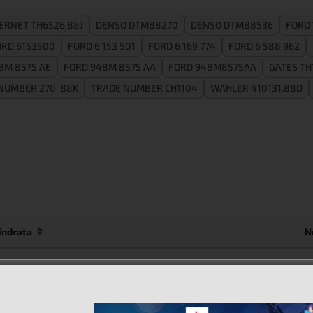
ERNET TH6526.88J
DENSO DTM88270
DENSO DTM88536
FORD 
ORD 6153500
FORD 6 153 501
FORD 6 169 774
FORD 6 588 962
8M 8575 AE
FORD 948M 8575 AA
FORD 948M8575AA
GATES TH
NUMBER 270-88K
TRADE NUMBER CH1104
WAHLER 410131.88D
lindrata
N
0L 1995CC 4-Cyl BKFC/BKFD Mild Hybrid/diesel
0L 1995CC 4-Cyl BKRB Mild Hybrid/diesel