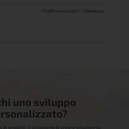
…
First
Previous
1
2
3
4
5
73
Next
Last
chi uno sviluppo
rsonalizzato?
 di prodotti; ci occupiamo di creare soluzioni su