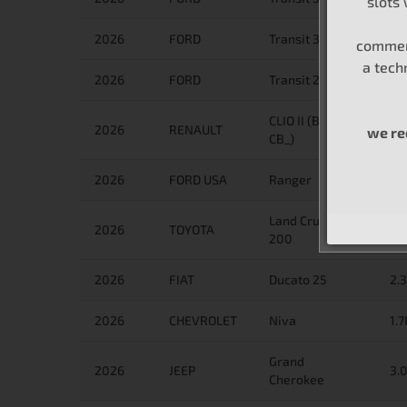
slots
2026
FORD
Transit 310
2.
commerc
a tech
2026
FORD
Transit 290
2.
CLIO II (BB_,
2026
RENAULT
1.
we r
CB_)
2026
FORD USA
Ranger
3.
Land Cruiser
2026
TOYOTA
4.
200
2026
FIAT
Ducato 25
2.
2026
CHEVROLET
Niva
1.
Grand
2026
JEEP
3.
Cherokee