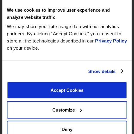
Frankfurt
We use cookies to improve user experience and
September 8–12, 2026
analyze website traffic.
Hall 3.0 | Stand E31
We may share your site usage data with our analytics
partners. By clicking “Accept Cookies,” you consent to
Book your meeting NOW
store all the technologies described in our
Privacy Policy
on your device.
We are offering pre-scheduled 1:1 meeting
slots with our managers at Stand E31 for a
commercial conversation, a technical
Show details
discussion, or to explore a new
partnership
Accept Cookies
we recommend booking early
Customize
Deny