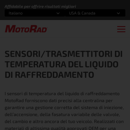
Vai al contenuto
Affidabile per offrire risultati migliori
Italiano
USA & Canada
Seleziona un'opzione
Seleziona un'opzione
Ope
SENSORI/TRASMETTITORI DI
TEMPERATURA DEL LIQUIDO
DI RAFFREDDAMENTO
I sensori di temperatura del liquido di raffreddamento
MotoRad forniscono dati precisi alla centralina per
garantire una gestione corretta del sistema di iniezione,
dell’accensione, della fasatura variabile delle valvole,
del cambio e altro ancora del tuo veicolo. Realizzati con
materiali di altissima qualità approvati OEM per una