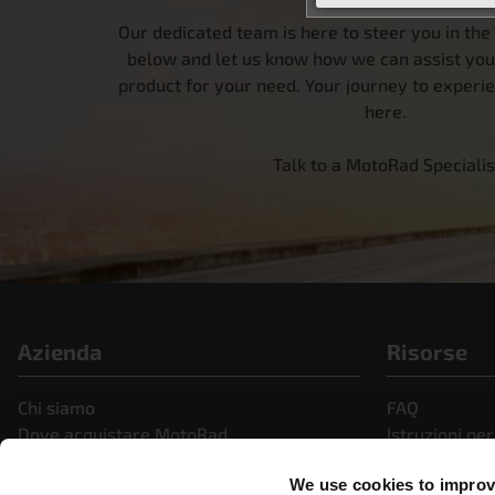
Our dedicated team is here to steer you in the r
below and let us know how we can assist you i
product for your need. Your journey to experi
here.
Talk to a MotoRad Specialis
Azienda
Risorse
Chi siamo
FAQ
Dove acquistare MotoRad
Istruzioni per
Portale partner Motorad
Notizie e co
We use cookies to improve
Carriere
Video