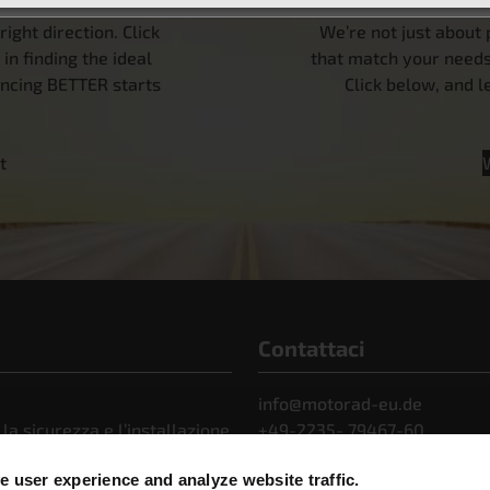
ight direction. Click
We’re not just about 
n finding the ideal
that match your needs.
encing BETTER starts
Click below, and 
t
Contattaci
info@motorad-eu.de
 la sicurezza e l’installazione
+49-2235- 79467-60
municati stampa
 user experience and analyze website traffic.