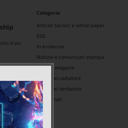
Categorie
Articoli tecnici e white paper
rship
ESG
olto di più
In evidenza
Notizie e comunicati stampa
Senza categoria
Tappi del radiatore
rship
Tappi del serbatoio
Termostati
olto di più
Video