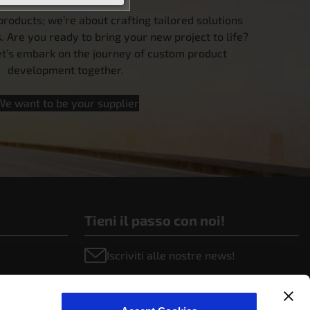
products; we’re about crafting tailored solutions
 Are you ready to bring your new project to life?
let’s embark on the journey of custom product
development together.
We want to be your supplier
Tieni il passo con noi!
Iscriviti alle nostre news!