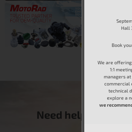
IN EVIDENZA,
Fiducia i
Septem
MotoRa
Hall
Nell’industria
che fornire pe
Book you
LEGGI DI PIÙ
We are offerin
1:1 meetin
managers at 
commercial 
technical d
explore a 
we recommend 
Need help finding t
product?