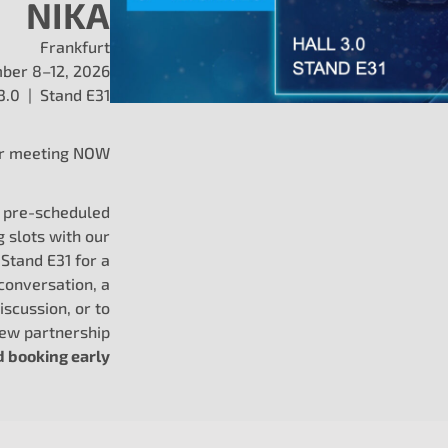
NIKA
 NOTIZIE E COMUNICATI STAMPA, SENZA CATEGORIA, VIDEO
ngegneristica nell’aftermarket | Partne
Frankfurt
ber 8–12, 2026
d
 3.0 | Stand E31
 automobilistica di oggi, la fiducia nell’aftermarket significa m
zzi di ricambio. Significa garantire affidabilità, coerenza [...]
r meeting NOW
g pre-scheduled
g slots with our
Stand E31 for a
conversation, a
iscussion, or to
new partnership
booking early
he right
Loo
d