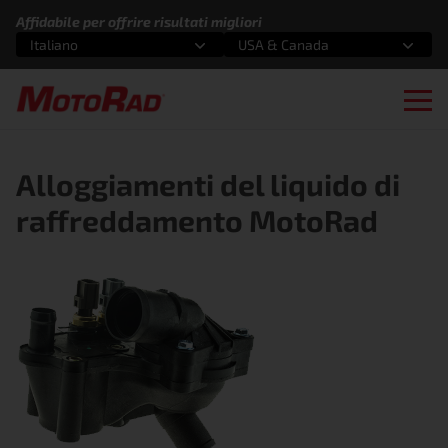
Vai al contenuto
Affidabile per offrire risultati migliori
Italiano
USA & Canada
Seleziona un'opzione
Seleziona un'opzione
Ope
Alloggiamenti del liquido di
raffreddamento MotoRad