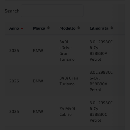
Search:
Anno
Marca
Modello
Cilindrata
No
340i
3.0L 2998CC
xDrive
6-Cyl
2026
BMW
Gran
B58B30A
Turismo
Petrol
3.0L 2998CC
340i Gran
6-Cyl
2026
BMW
Turismo
B58B30A
Petrol
3.0L 2998CC
Z4 M40i
6-Cyl
2026
BMW
Cabrio
B58B30C
Petrol