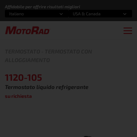
Vai al contenuto
Affidabile per offrire risultati migliori
Italiano
USA & Canada
Seleziona un'opzione
Seleziona un'opzione
Ope
TERMOSTATO
-
TERMOSTATO CON
ALLOGGIAMENTO
1120-105
Termostato liquido refrigerante
su richiesta