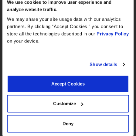
3.0L 2998CC
We use cookies to improve user experience and
September 8–12, 2026
X4 xDrive
6-Cyl
analyze website traffic.
2026
BMW
Hall 3.0 | Stand E31
M40i
B58B30B
We may share your site usage data with our analytics
Petrol
partners. By clicking “Accept Cookies,” you consent to
Book your meeting NOW
3.0L 2998CC
store all the technologies described in our
Privacy Policy
X4 xDrive
6-Cyl
on your device.
2026
BMW
M40i
B58B30A
We are offering pre-scheduled 1:1 meeting
Petrol
slots with our managers at Stand E31 for a
commercial conversation, a technical
Show details
3.0L 2998CC
discussion, or to explore a new
X3 xDrive
6-Cyl
2026
BMW
M40i
B58B30B
partnership
Petrol
Accept Cookies
we recommend booking early
3.0L 2998CC
X3 xDrive
6-Cyl
Customize
2026
BMW
M40i
B58B30A
Petrol
Deny
840i
3.0L 2998CC
xDrive
6-Cyl