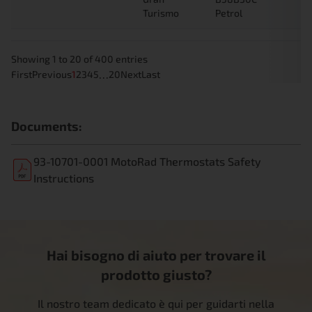
Turismo
Petrol
Showing 1 to 20 of 400 entries
…
First
Previous
1
2
3
4
5
20
Next
Last
Documents:
93-10701-0001 MotoRad Thermostats Safety
Instructions
Hai bisogno di aiuto per trovare il
prodotto giusto?
Il nostro team dedicato è qui per guidarti nella