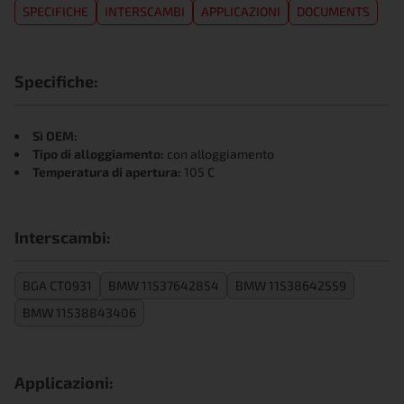
SPECIFICHE
INTERSCAMBI
APPLICAZIONI
DOCUMENTS
Specifiche:
Sì OEM:
Tipo di alloggiamento:
con alloggiamento
Temperatura di apertura:
105 C
Interscambi:
BGA CT0931
BMW 11537642854
BMW 11538642559
BMW 11538843406
Applicazioni: