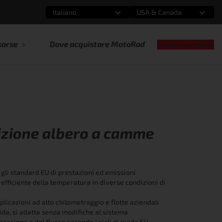
Italiano
USA & Canada
Seleziona un'opzione
Seleziona un'opzione
sorse
Dove acquistare MotoRad
Trova un prodotto
izione albero a camme
gli standard EU di prestazioni ed emissioni
fficiente della temperatura in diverse condizioni di
plicazioni ad alto chilometraggio e flotte aziendali
ida, si adatta senza modifiche al sistema
ressione o del flusso secondo i cicli di guida EU