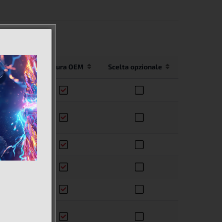
Copertura OEM
Scelta opzionale