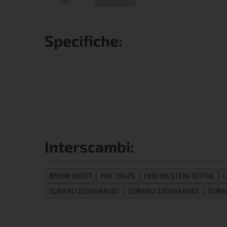
Specifiche:
Interscambi:
BREMI 60017
FAE 79429
FEBI BILSTEIN 107766
L
SUBARU 22056AA061
SUBARU 22056AA062
SUBA