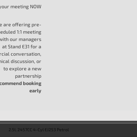
your meeting NOW
2.5L 2457CC 4-Cyl EJ253 Petrol
 are offering pre-
2.5L 2457CC 4-Cyl EJ253 Petrol
eduled 1:1 meeting
 with our managers
2.5L 2457CC 4-Cyl EJ253 Petrol
at Stand E31 for a
ial conversation,
2.5L 2457CC 4-Cyl EJ253 Petrol
nical discussion, or
to explore a new
2.5L 2457CC 4-Cyl EJ253 LPG (with or
without Petrol)
partnership
ecommend booking
2.5L 2457CC 4-Cyl EJ253 Petrol
early
2.5L 2457CC 4-Cyl EJ253 Petrol
2.5L 2457CC 4-Cyl EJ253 Petrol
2.5L 2457CC 4-Cyl EJ253 Petrol