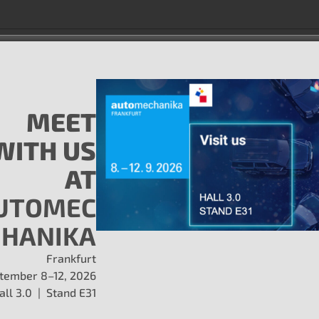
Cilindrata
Nota
MEET
2.5L 2457CC 4-Cyl EJ253 Petrol
WITH US
2.5L 2457CC 4-Cyl EJ253 LPG (with or
AT
without Petrol)
UTOMEC
2.5L 2457CC 4-Cyl EJ253 Petrol
HANIKA
2.5L 2457CC 4-Cyl EJ253 Petrol
Frankfurt
2.5L 2457CC 4-Cyl EJ253 Petrol
tember 8–12, 2026
all 3.0 | Stand E31
2.5L 2457CC 4-Cyl EJ253 LPG (with or
without Petrol)