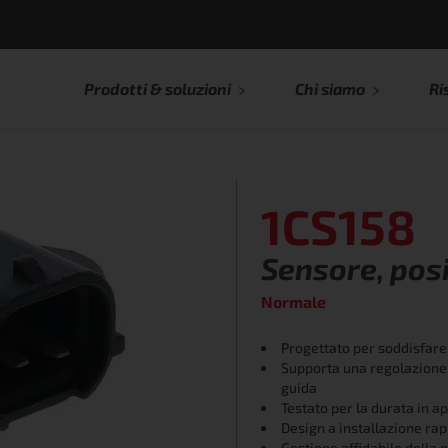
Prodotti & soluzioni
Chi siamo
Ri
1CS158
Sensore, pos
Normale
Progettato per soddisfare 
Supporta una regolazione e
guida
Testato per la durata in ap
Design a installazione rap
Gestione affidabile della p