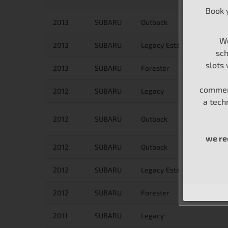
Book 
2013
SUBARU
Outback
We
2013
SUBARU
Legacy Estate/Wagon
sch
slots
2013
SUBARU
Forester
commerc
2012
SUBARU
Legacy
a tech
2012
SUBARU
Outback
we r
2012
SUBARU
Outback
2012
SUBARU
Legacy Estate/Wagon
2012
SUBARU
Forester
2011
SUBARU
Legacy