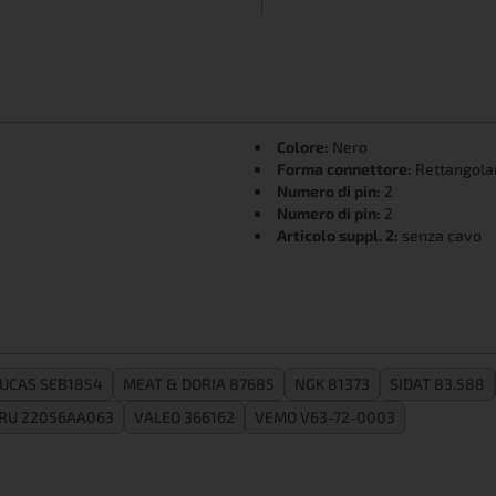
Colore:
Nero
Forma connettore:
Rettangola
Numero di pin:
2
Numero di pin:
2
Articolo suppl. 2:
senza cavo
UCAS SEB1854
MEAT & DORIA 87685
NGK 81373
SIDAT 83.588
RU 22056AA063
VALEO 366162
VEMO V63-72-0003