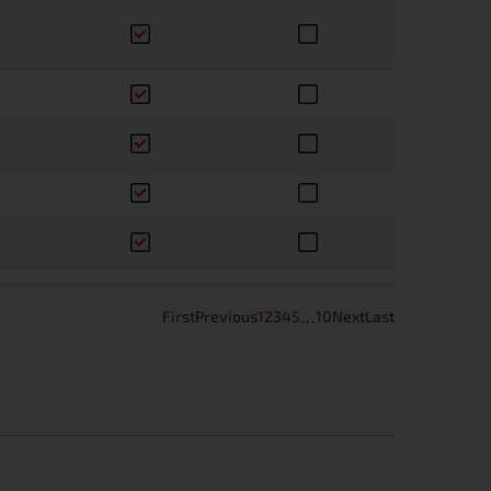
…
First
Previous
1
2
3
4
5
10
Next
Last