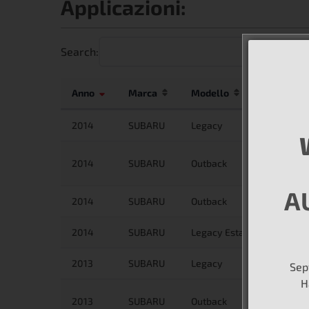
Applicazioni:
Search:
Anno
Marca
Modello
2014
SUBARU
Legacy
2014
SUBARU
Outback
A
2014
SUBARU
Outback
2014
SUBARU
Legacy Estate/Wagon
2013
SUBARU
Legacy
Sep
H
2013
SUBARU
Outback