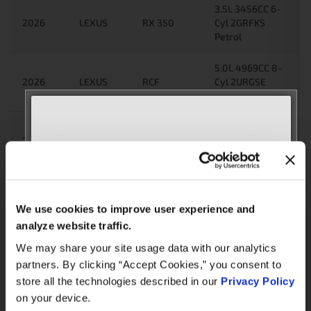
3.5L 3456CC 6-
2026
LEXUS
RX 350
Cyl 2GRFKS
Petrol
5.0L 4969CC 8-
2026
LEXUS
RCF
Cyl 2URGSE
Petrol
2.5L 2494CC 4-
2026
LEXUS
RC 300h
Cyl 2ARFSE Full
Hybrid/petrol
MEET WITH US AT
AUTOMECHANIKA
2.5L 2494CC 4-
Frankfurt
2026
LEXUS
NX 300h
Cyl 2ARFXE Full
We use cookies to improve user experience and
Hybrid/petrol
September 8–12, 2026
analyze website traffic.
Hall 3.0 | Stand E31
3.5L 3456CC 6-
We may share your site usage data with our analytics
2026
TOYOTA
Sienna
Cyl 2GRFE Petrol
partners. By clicking “Accept Cookies,” you consent to
Book your meeting NOW
store all the technologies described in our
Privacy Policy
2.0L 1987CC 4-
on your device.
2026
LEXUS
NX 200
Cyl 3ZRFAE