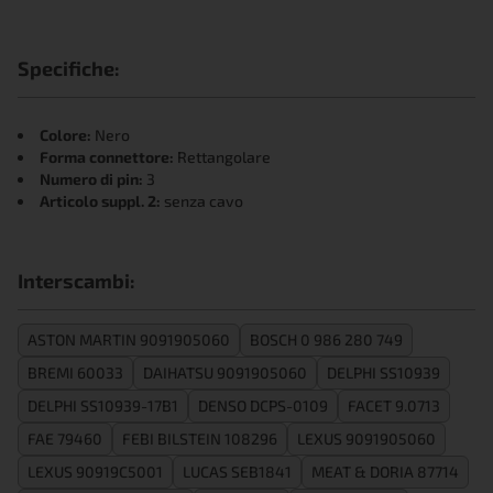
Specifiche:
Colore:
Nero
Forma connettore:
Rettangolare
Numero di pin:
3
Articolo suppl. 2:
senza cavo
Interscambi:
ASTON MARTIN 9091905060
BOSCH 0 986 280 749
BREMI 60033
DAIHATSU 9091905060
DELPHI SS10939
DELPHI SS10939-17B1
DENSO DCPS-0109
FACET 9.0713
FAE 79460
FEBI BILSTEIN 108296
LEXUS 9091905060
LEXUS 90919C5001
LUCAS SEB1841
MEAT & DORIA 87714