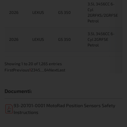
3.5L 3456CC 6-
Cyl
2026
LEXUS
GS 350
2GRFKS/2GRFSE
Petrol
3.5L 3456CC 6-
2026
LEXUS
GS 350
Cyl 2GRFSE
Petrol
Showing 1 to 20 of 1,265 entries
…
First
Previous
1
2
3
4
5
64
Next
Last
Documenti:
93-20701-0001 MotoRad Position Sensors Safety
Instructions