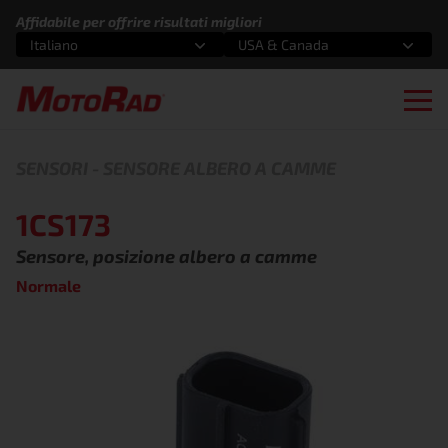
Vai al contenuto
Affidabile per offrire risultati migliori
Italiano
USA & Canada
Seleziona un'opzione
Seleziona un'opzione
Apri
SENSORI
-
SENSORE ALBERO A CAMME
1CS173
Sensore, posizione albero a camme
Normale