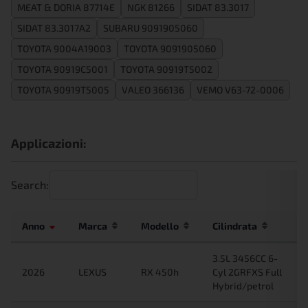
MEAT & DORIA 87714E
NGK 81266
SIDAT 83.3017
SIDAT 83.3017A2
SUBARU 9091905060
TOYOTA 9004A19003
TOYOTA 9091905060
TOYOTA 90919C5001
TOYOTA 90919T5002
TOYOTA 90919T5005
VALEO 366136
VEMO V63-72-0006
Applicazioni:
Search:
Anno
Marca
Modello
Cilindrata
3.5L 3456CC 6-
2026
LEXUS
RX 450h
Cyl 2GRFXS Full
Hybrid/petrol