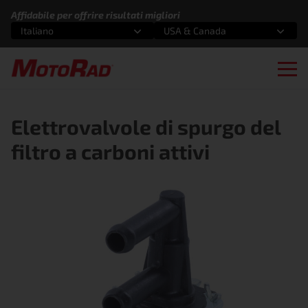
Vai al contenuto
Affidabile per offrire risultati migliori
Italiano
USA & Canada
Seleziona un'opzione
Seleziona un'opzione
Ope
Elettrovalvole di spurgo del
filtro a carboni attivi