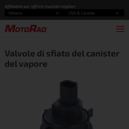
Vai al contenuto
Affidabile per offrire risultati migliori
Italiano
USA & Canada
Seleziona un'opzione
Seleziona un'opzione
Ope
Valvole di sfiato del canister
del vapore