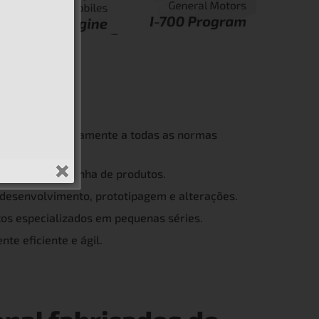
ue atendem plenamente a todas as normas
entro de cada linha de produtos.
desenvolvimento, prototipagem e alterações.
os especializados em pequenas séries.
te eficiente e ágil.