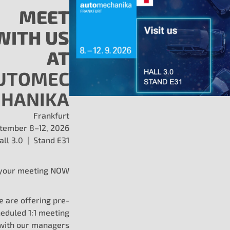
produtos para nossos clientes OEM e de Nível 1, incluindo:
MEET
Elementos térmicos
Soluções térmicas p
WITH US
proprietários
híbridos e VEB
AT
UTOMEC
HANIKA
Frankfurt
lvimento de gerenciamento té
tember 8–12, 2026
all 3.0 | Stand E31
your meeting NOW
 are offering pre-
eduled 1:1 meeting
 with our managers