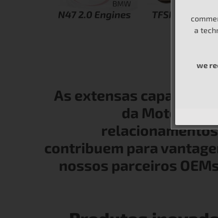
commerc
a tech
we r
As extensas capacidade
da MotoRad e 
relacionamentos 
contribuem para vantage
nossos parceiros OEMs