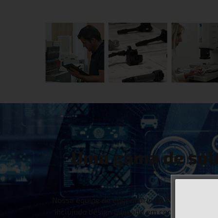
Uma gama de solu
Nossa equipe de engenharia de P&D possui am
incluindo design baseado em computador e anál