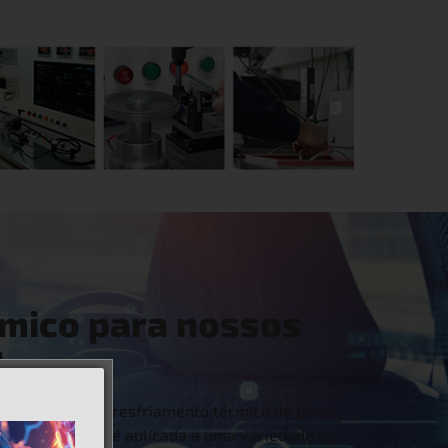
rmico para nossos
1
e soluções de resfriamento térmico de ponta,
 Esta expertise é aplicada a uma variedade de