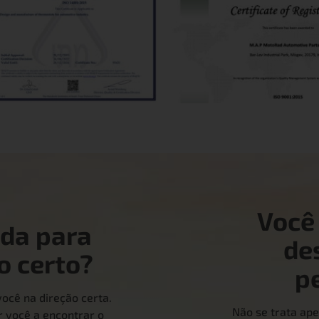
Você
uda para
de
o certo?
p
ocê na direção certa.
Não se trata ape
 você a encontrar o