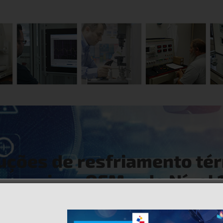
ções de resfriamento té
parceiros OEM e de Nível 
plas capacidades em campos vitais para o desenvolvimento d
ise de resistência, transferência de calor e fluxo dinâmico.