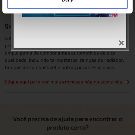
Quem é a MotoRad?
A MotoRad.com é uma fabricante B2B especializada em
produtos automotivos. Projetamos e produzimos uma
ampla gama de componentes automotivos de alta
qualidade, incluindo termostatos, tampas de radiador,
tampas de combustível e outras peças essenciais.
Clique aqui para ver mais em nossa página sobre nós
Você precisa de ajuda para encontrar o
produto certo?