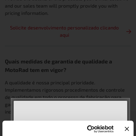
and our sales team will promptly provide you with
pricing information.
Solicite desenvolvimento personalizado clicando
aqui
Quais medidas de garantia de qualidade a
MotoRad tem em vigor?
A qualidade é nossa principal prioridade.
Implementamos rigorosos procedimentos de controle
de qualidade em todo o processo de fabricação para
garantir que nossos produtos atendam aos padrões da
indústria e às expectativas dos clientes.
MEET WITH US AT