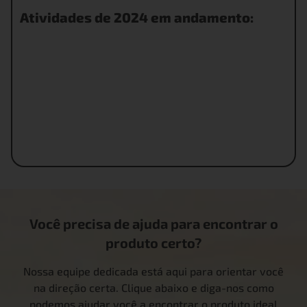
Atividades de 2024 em andamento:
Atualizando nosso relatório Global de Gases de
Efeito Estufa (GEE) iniciado em 2022.
Comprometidos com sessões de treinamento global
para implementação eficaz de ESG.
Melhorando continuamente uma política unificada de
Meio Ambiente, Saúde e Segurança (EHS).
Relatando emissões ambientais e políticas para o
CDP (Projeto de Divulgação de Carbono).
Você precisa de ajuda para encontrar o
produto certo?
Nossa equipe dedicada está aqui para orientar você
na direção certa. Clique abaixo e diga-nos como
podemos ajudar você a encontrar o produto ideal