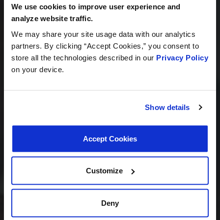
SOCIAIS
We use cookies to improve user experience and
September 8–12, 2026
analyze website traffic.
Hall 3.0 | Stand E31
We may share your site usage data with our analytics
partners. By clicking “Accept Cookies,” you consent to
Book your meeting NOW
store all the technologies described in our
Privacy Policy
on your device.
We are offering pre-scheduled 1:1 meeting
slots with our managers at Stand E31 for a
commercial conversation, a technical
Show details
discussion, or to explore a new
partnership
Accept Cookies
we recommend booking early
Customize
Deny
Diversidade