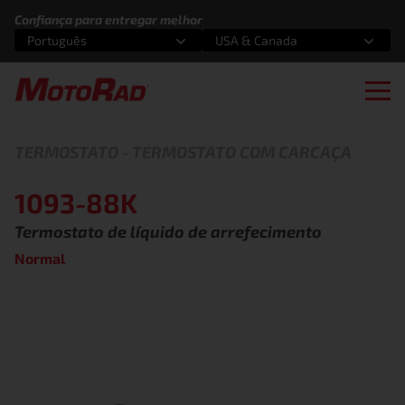
Pular para o conteúdo
Confiança para entregar melhor
Português
USA & Canada
Selecione uma opção
Selecione uma opção
Ope
TERMOSTATO
-
TERMOSTATO COM CARCAÇA
1093-88K
Termostato de líquido de arrefecimento
Normal