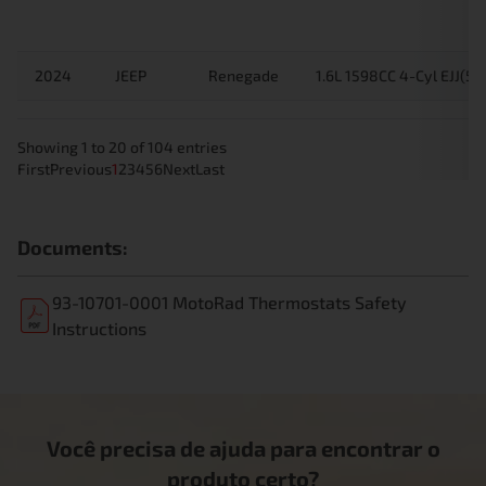
2024
JEEP
Renegade
1.6L 1598CC 4-Cyl EJJ(5
Showing 1 to 20 of 104 entries
First
Previous
1
2
3
4
5
6
Next
Last
Documents:
93-10701-0001 MotoRad Thermostats Safety
Instructions
Você precisa de ajuda para encontrar o
produto certo?