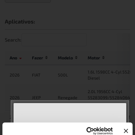
Aplicativos:
Search:
Ano
Fazer
Modelo
Motor
1.6L 1598CC 4-Cyl 55
2026
FIAT
500L
Diesel
2.0L 1956CC 4-Cyl
2026
JEEP
Renegade
55283099/55284064/E
Diesel
2026
JEEP
Renegade
2.0L 1956CC 4-Cyl EBT(
MEET WITH US AT
2026
JEEP
Renegade
2.0L 1956CC 4-Cyl 5528