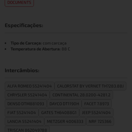
DOCUMENTS
Especificações:
Tipo de Carcaça:
com carcaça
Temperatura de Abertura:
88 C
Intercâmbios:
ALFA ROMEO 55241404
CALORSTAT BY VERNET TH7283.88J
CHRYSLER 55241404
CONTINENTAL 28.0200-4281.2
DENSO DTM881093
DAYCO DT1190H
FACET 7.8973
FIAT 55241404
GATES TH64088G1
JEEP 55241404
LANCIA 55241404
METZGER 4006333
NRF 725366
TRISCAN 862049788