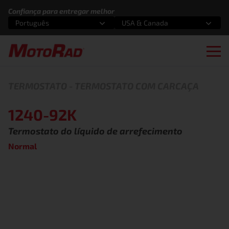
Pular para o conteúdo
Confiança para entregar melhor
Português
USA & Canada
Selecione uma opção
Selecione uma opção
Ope
TERMOSTATO
-
TERMOSTATO COM CARCAÇA
1240-92K
Termostato do líquido de arrefecimento
Normal