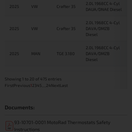
2.0L 1968CC 4-Cyl
2025
VW
Crafter 35
DAUA/DNAE Diesel
2.0L 1968CC 4-Cyl
2025
VW
Crafter 35
DAVA/DMZB
Diesel
2.0L 1968CC 4-Cyl
2025
MAN
TGE 3.180
DAVA/DMZB
Diesel
Showing 1 to 20 of 475 entries
…
First
Previous
1
2
3
4
5
24
Next
Last
Documents:
93-10701-0001 MotoRad Thermostats Safety
Instructions