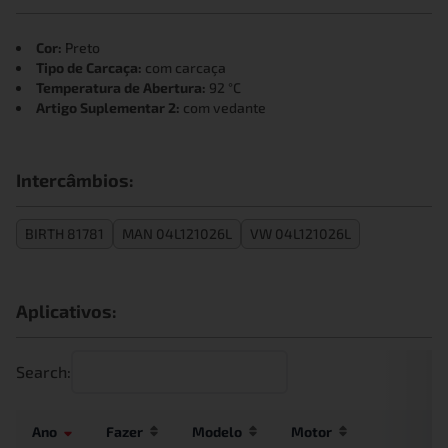
Cor:
Preto
Tipo de Carcaça:
com carcaça
Temperatura de Abertura:
92 °C
Artigo Suplementar 2:
com vedante
Intercâmbios:
BIRTH 81781
MAN 04L121026L
VW 04L121026L
Aplicativos:
Search:
Ano
Fazer
Modelo
Motor