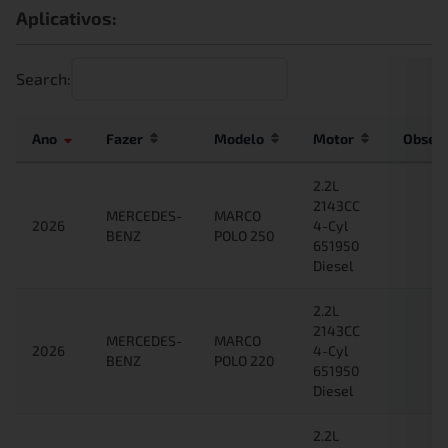
Aplicativos:
Search:
Ano
Fazer
Modelo
Motor
Obser
2.2L
2143CC
MERCEDES-
MARCO
2026
4-Cyl
BENZ
POLO 250
651950
Diesel
2.2L
2143CC
MERCEDES-
MARCO
2026
4-Cyl
BENZ
POLO 220
651950
Diesel
2.2L