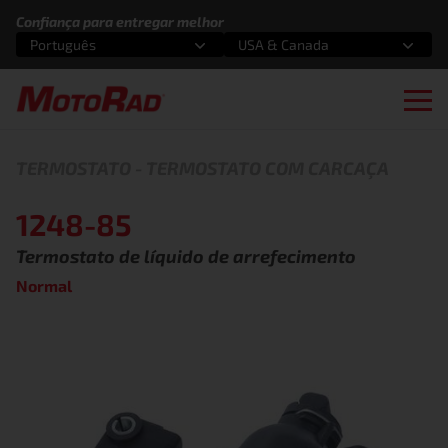
Pular para o conteúdo
Confiança para entregar melhor
Português
USA & Canada
Selecione uma opção
Selecione uma opção
Ope
TERMOSTATO
-
TERMOSTATO COM CARCAÇA
1248-85
Termostato de líquido de arrefecimento
Normal