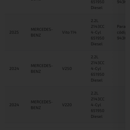
651950
943K/
Diesel
2.2L
2143CC
Para c
MERCEDES-
2025
Vito 114
4-Cyl
código
BENZ
651950
943K/
Diesel
2.2L
2143CC
MERCEDES-
2024
V250
4-Cyl
BENZ
651950
Diesel
2.2L
2143CC
MERCEDES-
2024
V220
4-Cyl
BENZ
651950
Diesel