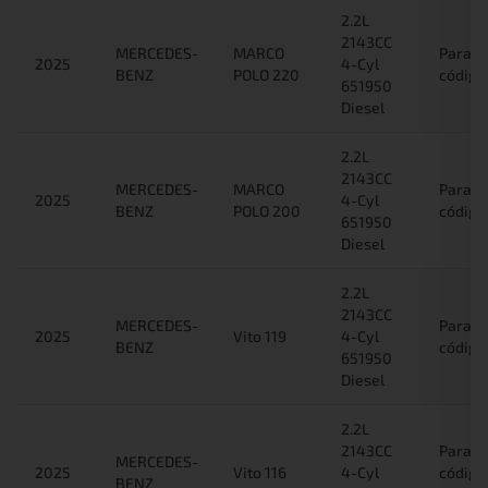
2.2L
2143CC
MERCEDES-
MARCO
Para c
2025
4-Cyl
BENZ
POLO 220
código
651950
Diesel
2.2L
2143CC
MERCEDES-
MARCO
Para c
2025
4-Cyl
BENZ
POLO 200
código
651950
Diesel
2.2L
2143CC
MERCEDES-
Para c
2025
Vito 119
4-Cyl
BENZ
código
651950
Diesel
2.2L
2143CC
Para c
MERCEDES-
2025
Vito 116
4-Cyl
código
BENZ