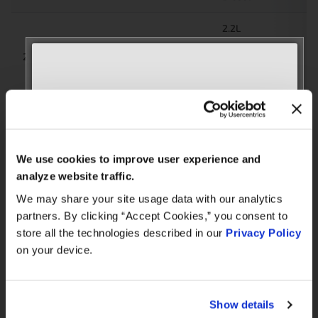
2.2L
2143CC
MERCEDES-
2026
Vito 119
4-Cyl
BENZ
651950
Diesel
MEET WITH US AT
2.2L
AUTOMECHANIKA
2143CC
MERCEDES-
2026
Vito 116
4-Cyl
Frankfurt
BENZ
We use cookies to improve user experience and
651950
September 8–12, 2026
Diesel
analyze website traffic.
Hall 3.0 | Stand E31
We may share your site usage data with our analytics
2.2L
partners. By clicking “Accept Cookies,” you consent to
2143CC
Book your meeting NOW
MERCEDES-
store all the technologies described in our
Privacy Policy
2026
Vito 114
4-Cyl
BENZ
651950
on your device.
Diesel
We are offering pre-scheduled 1:1 meeting
slots with our managers at Stand E31 for a
2.2L
commercial conversation, a technical
Show details
2143CC
MERCEDES-
discussion, or to explore a new