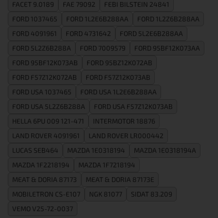
FACET 9.0189
FAE 79092
FEBI BILSTEIN 24841
FORD 1037465
FORD 1L2E6B288AA
FORD 1L2Z6B288AA
FORD 4091961
FORD 4731642
FORD 5L2E6B288AA
FORD 5L2Z6B288A
FORD 7009579
FORD 95BF12K073AA
FORD 95BF12K073AB
FORD 95BZ12K072AB
FORD F57Z12K072AB
FORD F57Z12K073AB
FORD USA 1037465
FORD USA 1L2E6B288AA
FORD USA 5L2Z6B288A
FORD USA F57Z12K073AB
HELLA 6PU 009 121-471
INTERMOTOR 18876
LAND ROVER 4091961
LAND ROVER LR000442
LUCAS SEB464
MAZDA 1E0318194
MAZDA 1E0318194A
MAZDA 1F2218194
MAZDA 1F7218194
MEAT & DORIA 87173
MEAT & DORIA 87173E
MOBILETRON CS-E107
NGK 81077
SIDAT 83.209
VEMO V25-72-0037