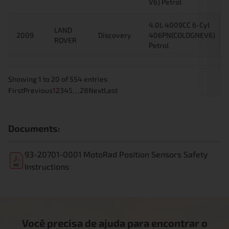
V6) Petrol
4.0L 4009CC 6-Cyl
LAND
2009
Discovery
406PN(COLOGNEV6)
ROVER
Petrol
Showing 1 to 20 of 554 entries
…
First
Previous
1
2
3
4
5
28
Next
Last
Documents:
93-20701-0001 MotoRad Position Sensors Safety
Instructions
Você precisa de ajuda para encontrar o