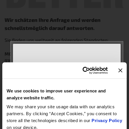
Wir schätzen Ihre Anfrage und werden
schnellstmöglich darauf antworten
.
Sie finden uns weltweit an folgenden Standorten:
MOTORAD USA
– Illinois
916 Empire Street
MT Carmel, IL 62863
MEET WITH US AT
Hauptnummer: +1-888-262-4153
AUTOMECHANIKA
Technischer Support: +1-866-690-4357
Frankfurt
We use cookies to improve user experience and
September 8–12, 2026
MOTORAD USA
– Georgia
analyze website traffic.
Hall 3.0 | Stand E31
200 Hembree Park Drive Suite R
We may share your site usage data with our analytics
Roswell, GA 30076
partners. By clicking “Accept Cookies,” you consent to
+1-678-691-2023
Book your meeting NOW
store all the technologies described in our
Privacy Policy
on your device.