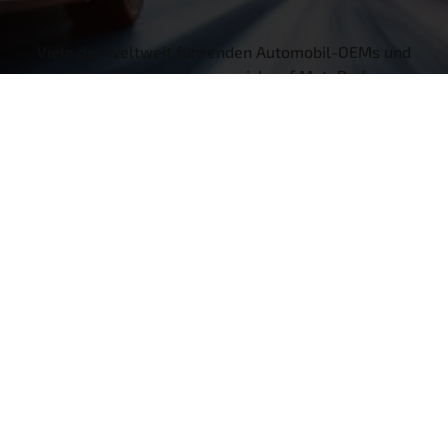
Viele der weltweit führenden Automobil-OEMs und
Tier-1-Zulieferer verlassen sich auf MotoRad, wenn
es darum geht, fortschrittliche, designfertige
Wärmemanagement-Lösungen zu liefern, die den
höchsten Qualitätsstandards entsprechen. Unsere
voll ausgestattete Forschungs- und
Entwicklungsabteilung ist führend bei neuen und
innovativen Kühlungslösungen und
Fertigungsmethoden.
Mehr über OEM-Fähigkeiten
WARUM MOTORAD
Langfristige Beziehungen aufbauen