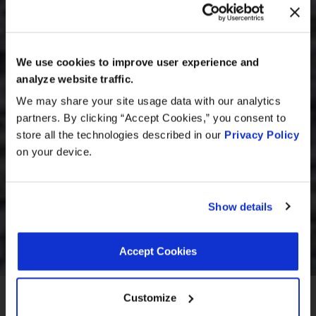
MEET WITH US AT
AUTOMECHANIKA
Frankfurt
We use cookies to improve user experience and
September 8–12, 2026
analyze website traffic.
Hall 3.0 | Stand E31
We may share your site usage data with our analytics
partners. By clicking “Accept Cookies,” you consent to
Book your meeting NOW
store all the technologies described in our
Privacy Policy
on your device.
We are offering pre-scheduled 1:1 meeting
slots with our managers at Stand E31 for a
commercial conversation, a technical
Show details
discussion, or to explore a new
partnership
Accept Cookies
we recommend booking early
Ein Produkt finden nach
Fahrzeug
Customize
Teilenummer