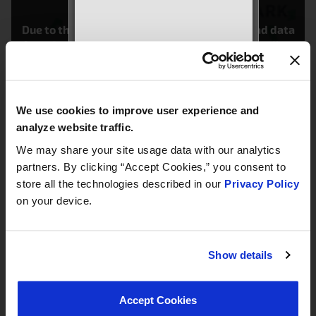
Due to the GDPR, we need your consent to load data
from Google, more information in our privacy policy.
MEET WITH US AT
AUTOMECHANIKA
Filialsuche laden
Frankfurt
September 8–12, 2026
We use cookies to improve user experience and
Hall 3.0 | Stand E31
analyze website traffic.
We may share your site usage data with our analytics
Book your meeting NOW
partners. By clicking “Accept Cookies,” you consent to
store all the technologies described in our
Privacy Policy
on your device.
We are offering pre-
scheduled 1:1 meeting
slots with our managers
Show details
at Stand E31 for a
commercial conversation,
a technical discussion, or
Accept Cookies
to explore a new