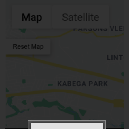
Verkaufsstelle suchen
Number Of Shops
:
0