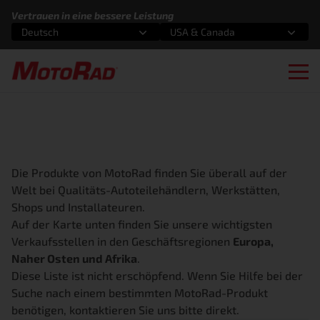
Zum Inhalt springen
Vertrauen in eine bessere Leistung
Deutsch
USA & Canada
Wählen Sie eine Option
Wählen Sie eine Option
Ope
Die Produkte von MotoRad finden Sie überall auf der
Welt bei Qualitäts-Autoteilehändlern, Werkstätten,
Shops und Installateuren.
Auf der Karte unten finden Sie unsere wichtigsten
Verkaufsstellen in den Geschäftsregionen
Europa,
Naher Osten und Afrika
.
Diese Liste ist nicht erschöpfend. Wenn Sie Hilfe bei der
Suche nach einem bestimmten MotoRad-Produkt
benötigen,
kontaktieren Sie uns bitte direkt
.