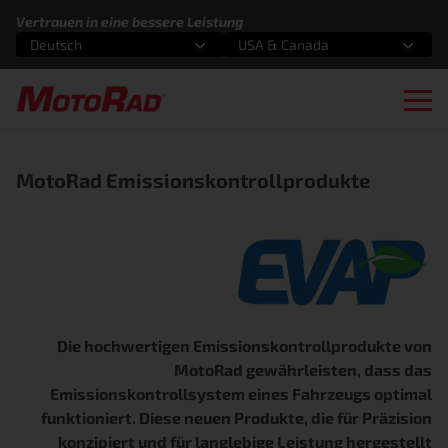
Zum Inhalt springen
Vertrauen in eine bessere Leistung
Deutsch
USA & Canada
Wählen Sie eine Option
Wählen Sie eine Option
Ope
MotoRad Emissionskontrollprodukte
Die hochwertigen Emissionskontrollprodukte von
MotoRad gewährleisten, dass das
Emissionskontrollsystem eines Fahrzeugs optimal
funktioniert. Diese neuen Produkte, die für Präzision
konzipiert und für langlebige Leistung hergestellt