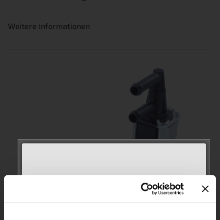
Weitere Informationen
MEET WITH US AT
AUTOMECHANIKA
Kraftstoffdampf-Spülmagnetventile
Frankfurt