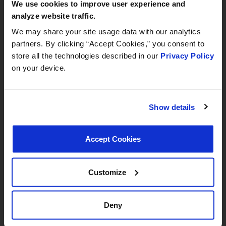
We use cookies to improve user experience and
Verbessert die Gesamtleistung des Motors durch die
September 8–12, 2026
analyze website traffic.
Bereitstellung eines angemessenen Dampfflusses zur
Hall 3.0 | Stand E31
Aufrechterhaltung des korrekten Luft-Kraftstoff-
We may share your site usage data with our analytics
Gemisches
partners. By clicking “Accept Cookies,” you consent to
Book your meeting NOW
store all the technologies described in our
Privacy Policy
Unterstützt die Reduzierung schädlicher Emissionen und
on your device.
gewährleistet die Einhaltung von Umweltvorschriften
We are offering pre-scheduled 1:1 meeting
durch die Kontrolle der Freisetzung von
slots with our managers at Stand E31 for a
Kraftstoffdämpfen in den Motor
commercial conversation, a technical
Show details
Gewährleistet einen präzisen Betrieb durch
discussion, or to explore a new
elektromagnetische Prinzipien zur Steuerung des
partnership
Flusses von Kraftstoffdämpfen vom Aktivkohlefilter
Accept Cookies
we recommend booking early
zum Motor
Customize
Weitere Informationen
Deny