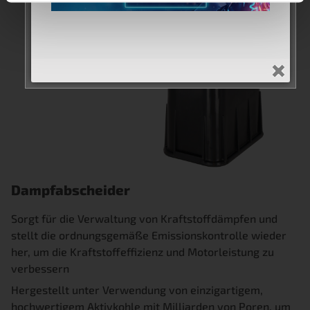
Dampfabscheider
Sorgt für die Verwaltung von Kraftstoffdämpfen und
stellt die ordnungsgemäße Emissionskontrolle wieder
her, um die Kraftstoffeffizienz und Motorleistung zu
verbessern
Hergestellt unter Verwendung von einzigartigem,
hochwertigem Aktivkohle mit Milliarden von Poren, um