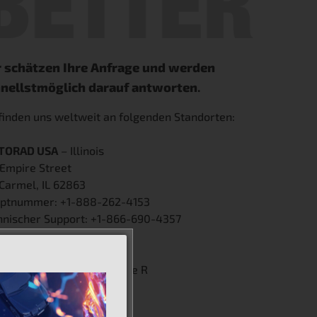
 schätzen Ihre Anfrage und werden
nellstmöglich darauf antworten
.
 finden uns weltweit an folgenden Standorten:
TORAD USA
– Illinois
 Empire Street
Carmel, IL 62863
ptnummer: +1-888-262-4153
hnischer Support: +1-866-690-4357
TORAD USA
– Georgia
 Hembree Park Drive Suite R
well, GA 30076
678-691-2023