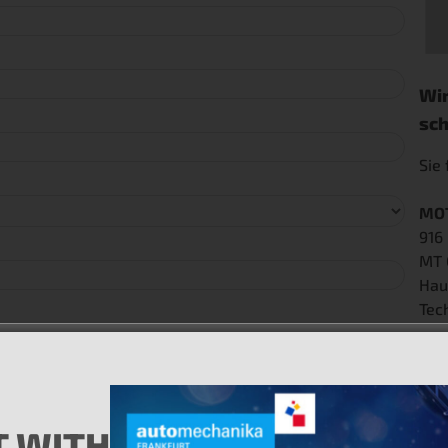
Wir
sch
Sie
MO
916
MT 
Hau
Tec
MO
200
Ros
+1-
 WITH