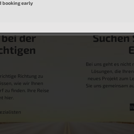
booking early
 bei der
Suchen S
chtigen
Bei uns geht es nich
Lösungen, die Ihren
richtige Richtung zu
neues Projekt zum Le
issen, wie wir Ihnen
Sie uns gemeinsam auf
f zu finden. Ihre Reise
t hier.
W
ezialisten