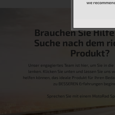
we recommend 
Brauchen Sie Hilfe
Suche nach dem ri
Produkt?
Unser engagiertes Team ist hier, um Sie in die 
lenken. Klicken Sie unten und lassen Sie uns w
helfen können, das ideale Produkt für Ihren Bedar
zu BESSEREN Erfahrungen beginn
Sprechen Sie mit einem MotoRad Sp