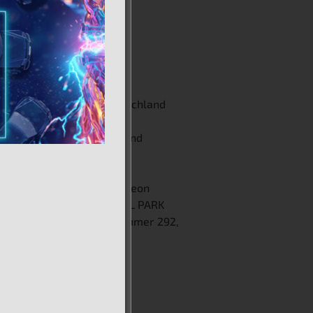
ORAD ISRAEL
– Misgav
-Lev Industriepark,
gav 20156, Israel
-4-955-3232
TORAD GERMANY
– Deutschland
-Planck-Str. 6
0374 Erftstadt-Deutschland
-2235-430447
TORAD MEXICO
– Nuevo Leon
ONIA SABINAS INDUSTRIAL PARK
 Luis Donaldo Colosio, Nummer 292,
dad Apodaca, Nuevo Leon
45
. | Mexiko
 +52 81 1972 6650