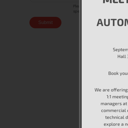
AUTO
Septem
Hall
Book you
We are offerin
1:1 meetin
managers at 
commercial 
technical d
explore a 