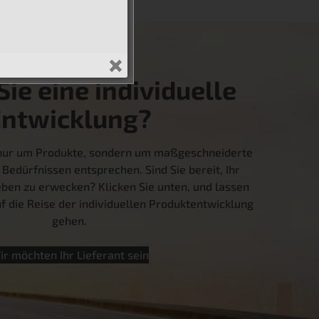
ie eine individuelle
Entwicklung?
t nur um Produkte, sondern um maßgeschneiderte
 Bedürfnissen entsprechen. Sind Sie bereit, Ihr
ben zu erwecken? Klicken Sie unten, und lassen
 die Reise der individuellen Produktentwicklung
gehen.
ir möchten Ihr Lieferant sein