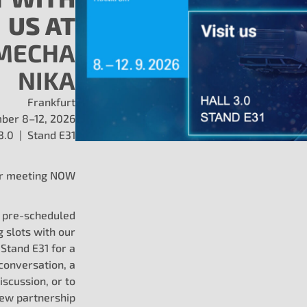
US AT
MOT
Bar
MECHA
Mis
972
NIKA
MO
Frankfurt
Max
ber 8–12, 2026
D-5
 3.0 | Stand E31
+49
r meeting NOW
MO
COL
g pre-scheduled
Av.
g slots with our
Ciu
Stand E31 for a
666
conversation, a
N. L
iscussion, or to
Tel:
new partnership