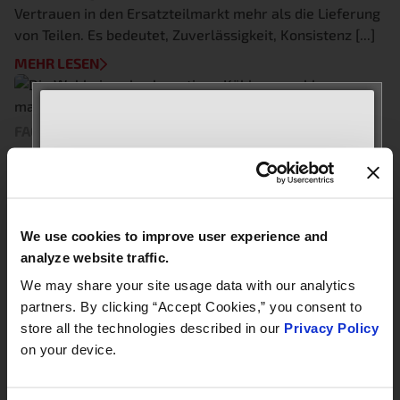
Vertrauen in den Ersatzteilmarkt mehr als die Lieferung
von Teilen. Es bedeutet, Zuverlässigkeit, Konsistenz [...]
MEHR LESEN
FACHARTIKEL & WHITEPAPERS, KÜHLERDECKEL
Die Wahl eines hochwertigen
MEET WITH US AT
Kühlerverschlusses macht einen
AUTOMECHANIKA
Unterschied
Frankfurt
Wenn es darum geht, die Spitzenleistung und
We use cookies to improve user experience and
September 8–12, 2026
Lebensdauer Ihres Fahrzeugmotors aufrechtzuerhalten,
analyze website traffic.
Hall 3.0 | Stand E31
liegt das Hauptaugenmerk oft auf den
We may share your site usage data with our analytics
Hauptkomponenten wie dem [...]
partners. By clicking “Accept Cookies,” you consent to
Book your meeting NOW
MEHR LESEN
store all the technologies described in our
Privacy Policy
on your device.
We are offering pre-scheduled 1:1 meeting
Kategorien
slots with our managers at Stand E31 for a