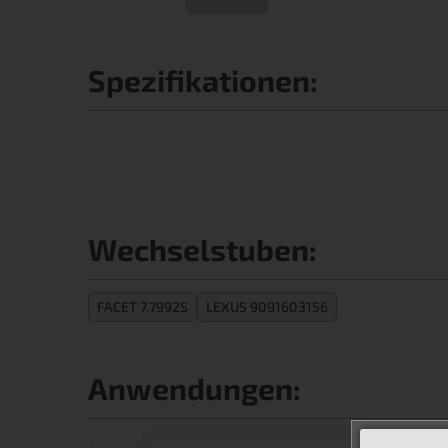
Spezifikationen:
Wechselstuben:
FACET 7.7992S
LEXUS 9091603156
Anwendungen: