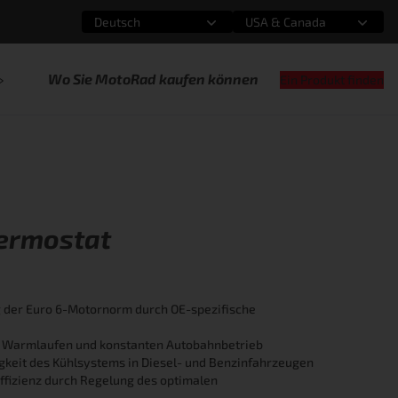
Deutsch
USA & Canada
Wählen Sie eine Option
Wählen Sie eine Option
Wo Sie MotoRad kaufen können
Ein Produkt finden
hermostat
ng der Euro 6-Motornorm durch OE-spezifische
s Warmlaufen und konstanten Autobahnbetrieb
gkeit des Kühlsystems in Diesel- und Benzinfahrzeugen
effizienz durch Regelung des optimalen