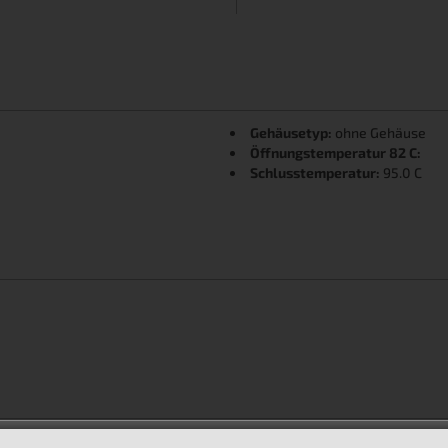
Gehäusetyp:
ohne Gehäuse
Öffnungstemperatur 82 C:
Schlusstemperatur:
95.0 C