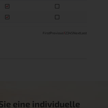
First
Previous
1
2
3
4
5
Next
Last
ie eine individuelle