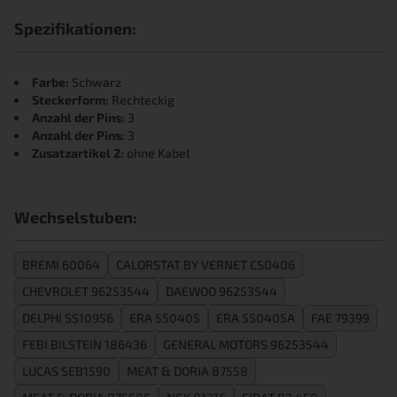
Spezifikationen:
Farbe:
Schwarz
Steckerform:
Rechteckig
Anzahl der Pins:
3
Anzahl der Pins:
3
Zusatzartikel 2:
ohne Kabel
Wechselstuben:
BREMI 60064
CALORSTAT BY VERNET CS0406
CHEVROLET 96253544
DAEWOO 96253544
DELPHI SS10956
ERA 550405
ERA 550405A
FAE 79399
FEBI BILSTEIN 186436
GENERAL MOTORS 96253544
LUCAS SEB1590
MEAT & DORIA 87558