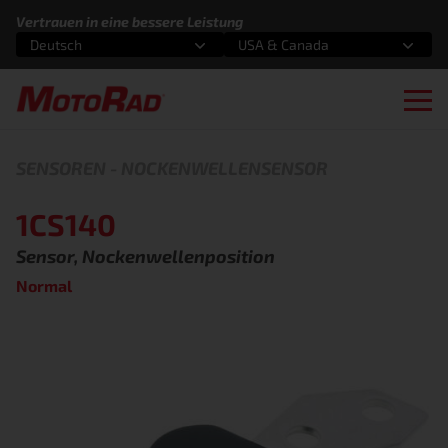
Zum Inhalt springen
Vertrauen in eine bessere Leistung
Deutsch
USA & Canada
Wählen Sie eine Option
Wählen Sie eine Option
Ope
SENSOREN
-
NOCKENWELLENSENSOR
1CS140
Sensor, Nockenwellenposition
Normal