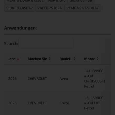
MEAT & DORIA 87558E
NGK 81316
SIDAT 83.458
SIDAT 83.458A2
VALEO 253824
VEMO V51-72-0034
Anwendungen:
Search:
Jahr
Machen Sie
Modell
Motor
N
1.4L 1399CC
4-Cyl
2026
CHEVROLET
Aveo
L14(85CUL4)
Petrol
1.6L 1598CC
2026
CHEVROLET
Cruze
4-Cyl LXT
Petrol