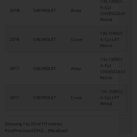
1.4L 1399CC
4-Cyl
2018
CHEVROLET
Aveo
L14(85CUL4)
Petrol
1.6L 1598CC
2018
CHEVROLET
Cruze
4-Cyl LXT
Petrol
1.4L 1399CC
4-Cyl
2017
CHEVROLET
Aveo
L14(85CUL4)
Petrol
1.6L 1598CC
2017
CHEVROLET
Cruze
4-Cyl LXT
Petrol
Showing 1 to 20 of 171 entries
…
First
Previous
1
2
3
4
5
9
Next
Last